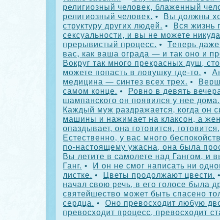
религиозный человек, блаженный чел
религиозный человек.
•
Вы должны хо
структуру других людей.
•
Вся жизнь 
сексуальности, и вы не можете никуда
прерывистый процесс.
•
Теперь даже
вас, как ваша ограда — и так оно и п
Вокруг так много прекрасных душ, ст
можете попасть в ловушку где-то.
•
А
медицина — синтез всех трех.
•
Верш
самом конце.
•
Ровно в девять вечер
шампанского он появился у нее дома.
Каждый муж раздражается, когда он с
машины и нажимает на клаксон, а же
опаздывает, она готовится, готовится,
Естественно, у вас много беспокойств
по-настоящему ужасна, она была про
Вы летите в самолете над Гангом, и в
Ганг.
•
И он не смог написать ни одно
листке.
•
Цветы продолжают цвести.
начал свою речь, в его голосе была д
святейшество может быть спасено то
сердца.
•
Оно превосходит любую дв
превосходит процесс, превосходит ст