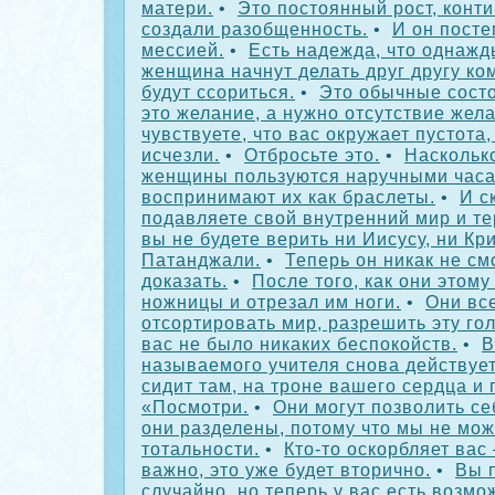
матери.
•
Это постоянный рост, конти
создали разобщенность.
•
И он посте
мессией.
•
Есть надежда, что однажд
женщина начнут делать друг другу ко
будут ссориться.
•
Это обычные сост
это желание, а нужно отсутствие жел
чувствуете, что вас окружает пустота,
исчезли.
•
Отбросьте это.
•
Насколько
женщины пользуются наручными часа
воспринимают их как браслеты.
•
И с
подавляете свой внутренний мир и те
вы не будете верить ни Иисусу, ни Кр
Патанджали.
•
Теперь он никак не см
доказать.
•
После того, как они этому
ножницы и отрезал им ноги.
•
Они вс
отсортировать мир, разрешить эту го
вас не было никаких беспокойств.
•
В
называемого учителя снова действует
сидит там, на троне вашего сердца и 
«Посмотри.
•
Они могут позволить се
они разделены, потому что мы не мож
тотальности.
•
Кто-то оскорбляет вас
важно, это уже будет вторично.
•
Вы 
случайно, но теперь у вас есть возмо