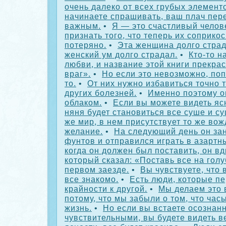
очень далеко от всех грубых элемент
начинаете спрашивать, ваш плач пер
важным.
•
Я — это счастливый челов
признать того, что теперь их соприко
потеряно.
•
Эта женщина долго страд
женский ум долго страдал.
•
Кто-то н
любви, и название этой книги прекра
враг».
•
Но если это невозможно, поп
то.
•
От них нужно избавиться точно та
других болезней.
•
Именно поэтому о
облаком.
•
Если вы можете видеть яс
няня будет становиться все суше и су
же мир, в нем присутствует то же вож
желание.
•
На следующий день он за
фунтов и отправился играть в азартн
когда он должен был поставить, он вд
который сказал: «Поставь все на гол
первом заезде.
•
Вы чувствуете, что 
все знакомо.
•
Есть люди, которые пе
крайности к другой.
•
Мы делаем это
потому, что мы забыли о том, что час
жизнь.
•
Но если вы встаете осознан
чувствительными, вы будете видеть в