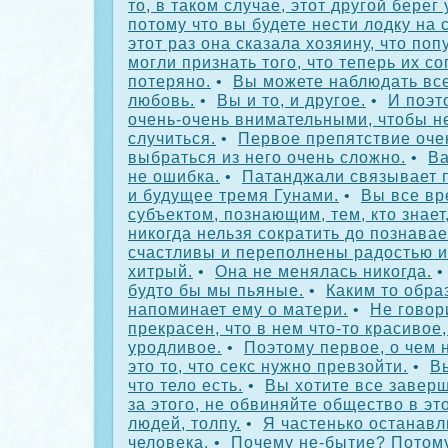
то, в таком случае, этот другой берег
потому что вы будете нести лодку на 
этот раз она сказала хозяину, что поп
могли признать того, что теперь их с
потеряно.
•
Вы можете наблюдать все
любовь.
•
Вы и то, и другое.
•
И поэт
очень-очень внимательными, чтобы н
случиться.
•
Первое препятствие оче
выбраться из него очень сложно.
•
Ва
не ошибка.
•
Патанджали связывает 
и будущее тремя Гунами.
•
Вы все вр
субъектом, познающим, тем, кто знает
никогда нельзя сократить до познавае
счастливы и переполнены радостью и
хитрый.
•
Она не менялась никогда.
будто бы мы пьяные.
•
Каким то обра
напоминает ему о матери.
•
Не говор
прекрасен, что в нем что-то красивое,
уродливое.
•
Поэтому первое, о чем
это то, что секс нужно превзойти.
•
В
что тело есть.
•
Вы хотите все заверш
за этого, не обвиняйте общество в эт
людей, толпу.
•
Я частенько останавл
человека.
•
Почему не-бытие? Потому