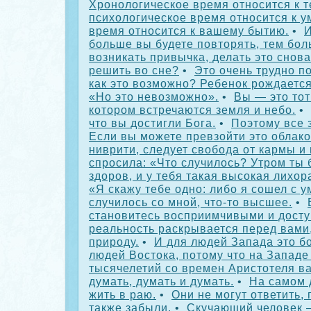
Хронологическое время относится к т
психологическое время относится к ум
время относится к вашему бытию.
•
И
больше вы будете повторять, тем бол
возникать привычка, делать это снова
решить во сне?
•
Это очень трудно по
как это возможно? Ребенок рождается
«Но это невозможно».
•
Вы — это тот
котором встречаются земля и небо.
•
что вы достигли Бога.
•
Поэтому все з
Если вы можете превзойти это облако
ниврити, следует свобода от кармы и 
спросила: «Что случилось? Утром ты
здоров, и у тебя такая высокая лихор
«Я скажу тебе одно: либо я сошел с у
случилось со мной, что-то высшее.
•
становитесь восприимчивыми и досту
реальность раскрывается перед вами
природу.
•
И для людей Запада это б
людей Востока, потому что на Западе
тысячелетий со времен Аристотеля в
думать, думать и думать.
•
На самом 
жить в раю.
•
Они не могут ответить, 
также забыли.
•
Скучающий человек 