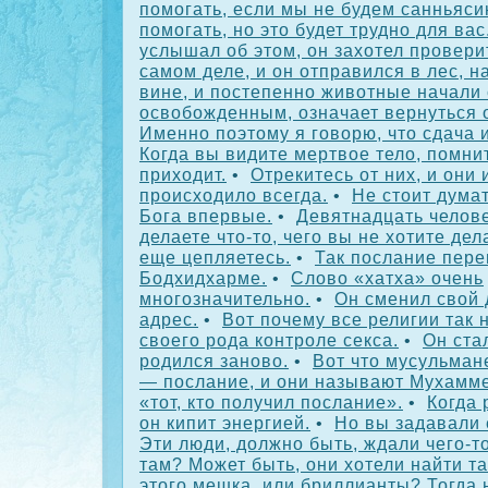
помогать, если мы не будем санньяси
помогать, но это будет трудно для вас
услышал об этом, он захотел проверит
самом деле, и он отправился в лес, н
вине, и постепенно животные начали 
освобожденным, означает вернуться 
Именно поэтому я говорю, что сдача и
Когда вы видите мертвое тело, помни
приходит.
•
Отрекитесь от них, и они 
происходило всегда.
•
Не стоит думат
Бога впервые.
•
Девятнадцать челове
делаете что-то, чего вы не хотите дел
еще цепляетесь.
•
Так послание пере
Бодхидхарме.
•
Слово «хатха» очень
многозначительно.
•
Он сменил свой 
адрес.
•
Вот почему все религии так 
своего рода контроле секса.
•
Он ста
родился заново.
•
Вот что мусульман
— послание, и они называют Мухамм
«тот, кто получил послание».
•
Когда 
он кипит энергией.
•
Но вы задавали 
Эти люди, должно быть, ждали чего-то
там? Может быть, они хотели найти та
этого мешка, или бриллианты? Тогда 