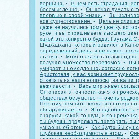
вершина.
•
В нем есть страдания, ест
бессмысленно.
•
Он начал думать о то
впервые в своей жизни.
•
Вы изливае
все существование.
•
Цель не слишко
даже не научились тому цветку, котор
руке, и вы спрашиваете высшего цвет
какой это конкретно будда: Гаутама С
Шудхадхана, который родился в Капи
определенный день, и не важно похож
статую.
•
Можно сказать только одно,
получил множество переломов.
•
Вы 
умирает и немедленно, согласно логи
Аристотеля, у вас возникает трудност
отвечать на ваши вопросы, на ваши т
вежливости.
•
Весь мир живет соглас
Он описал в точности как это происхо
обществах безумство — очень редкое
Поэтому помните: когда эго потеряно,
обнаруживается.
•
Это однобокость.
снаружи, какой-то шум, и сон ребенка
ты будешь продолжать повторять, ты 
узнаешь об этом.
•
Как будто бы суще
глубокая необходимость в этом.
•
Они