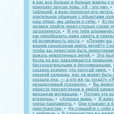
в вас все больше и больше жажды к н
приходит другая ложь: «Я - это ум».
таблицей, и врач попросил его читать 
длительное общение с объектами по
наш образ, мы забыли о себе.
•
Естес
должен пройти через столько слоев у
загрязняется.
•
Я учу тебя алхимичес
как преобразить даже смерть в прекр
ей возможность роста.
•
«Почему вы 
вашим саньясинам иметь детей?» Сна
чтобы вы перестали быть невротиками
рожать невротичных детей.
•
Это был
Когда на вас наваливаются привычки,
бессознательными и беспомощными.
сказала хозяину, что попугай умер.
•
никакой надежды, вас не может быть 
сказала она, — а кто же ты тогда?» «
незадачливый психиатр».
•
Вы может
обрести просветление в любой одежд
механизм мотивации.
•
Потому что в
вторичны.
•
«Хорошо мама.
•
Я живу
члена парламента.
•
Они плавают в 
пространстве.
•
Но счищайте с себя с
с любовью.
•
В одиночестве вы может