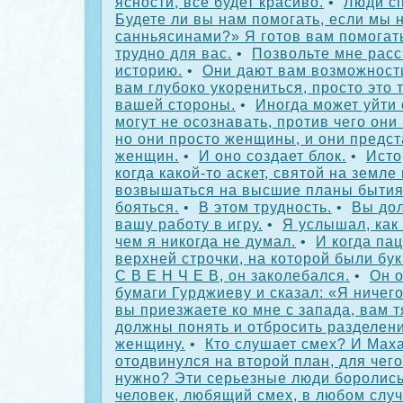
ясности, все будет красиво.
•
Люди с
Будете ли вы нам помогать, если мы 
санньясинами?» Я готов вам помогать
трудно для вас.
•
Позвольте мне расс
историю.
•
Они дают вам возможност
вам глубоко укорениться, просто это 
вашей стороны.
•
Иногда может уйти 
могут не осознавать, против чего они
но они просто женщины, и они предс
женщин.
•
И оно создает блок.
•
Исто
когда какой-то аскет, святой на земле
возвышаться на высшие планы бытия,
бояться.
•
В этом трудность.
•
Вы до
вашу работу в игру.
•
Я услышал, как 
чем я никогда не думал.
•
И когда па
верхней строчки, на которой были бук
С В Е Н Ч Е В, он заколебался.
•
Он о
бумаги Гурджиеву и сказал: «Я ничего
вы приезжаете ко мне с запада, вам т
должны понять и отбросить разделен
женщину.
•
Кто слушает смех? И Мах
отодвинулся на второй план, для чего
нужно? Эти серьезные люди боролись 
человек, любящий смех, в любом случ