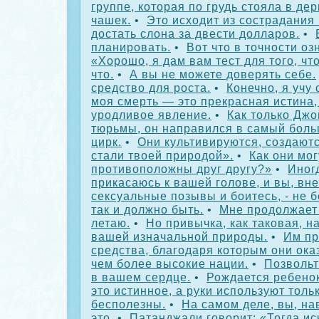
группе, которая по грудь стояла в дер
чашек.
•
Это исходит из сострадания
достать слона за двести долларов.
•
планировать.
•
Вот что в точности оз
«Хорошо, я дам вам тест для того, чт
что.
•
А вы не можете доверять себе.
средство для роста.
•
Конечно, я учу 
моя смерть — это прекрасная истина,
уродливое явление.
•
Как только Джо
тюрьмы, он направился в самый боль
цирк.
•
Они культивируются, создаютс
стали твоей природой».
•
Как они мог
противоположны друг другу?»
•
Иногд
прикасаюсь к вашей голове, и вы, вне
сексуальные позывы и боитесь, - не б
так и должно быть.
•
Мне продолжает 
летаю.
•
Но привычка, как таковая, 
вашей изначальной природы.
•
Им пр
средства, благодаря которым они ока
чем более высокие нации.
•
Позвольт
в вашем сердце.
•
Рождается ребенок
это истинное, а руки используют тольк
бесполезны.
•
На самом деле, вы, н
это.
•
Патанджали говорит: «Тогда ис