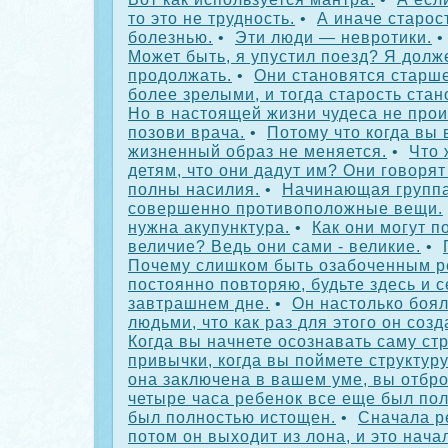
то это не трудность.
•
А иначе старос
болезнью.
•
Эти люди — невротики.
Может быть, я упустил поезд? Я долж
продолжать.
•
Они становятся старше
более зрелыми, и тогда старость ста
Но в настоящей жизни чудеса не прои
позови врача.
•
Потому что когда вы 
жизненный образ не меняется.
•
Что 
детям, что они дадут им? Они говорят
полны насилия.
•
Начинающая группа
совершенно противоположные вещи.
нужна акупунктура.
•
Как они могут п
величие? Ведь они сами - великие.
•
Почему слишком быть озабоченным р
постоянно повторяю, будьте здесь и с
завтрашнем дне.
•
Он настолько боял
людьми, что как раз для этого он соз
Когда вы начнете осознавать саму ст
привычки, когда вы поймете структуру
она заключена в вашем уме, вы отбро
четыре часа ребенок все еще был пол
был полностью истощен.
•
Сначала р
потом он выходит из лона, и это нача