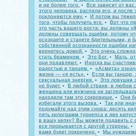
и не более того.
•
Все зависит от вас.
этого человека, распяли его, и после 
поклоняются ему.
•
И потом вы тяжел
того, чтобы получить его.
•
Вот что п
это часть вашего роста: вы должны у
должны совершать ошибки, потому что
осознаете и станете бдительными, и 
собственной осознанности ошибки нач
вернетесь домой.
•
Это очень сложно
стать брамином.
•
Это Бог.
•
Мать, о
они подавляют.
•
Иногда вы счастли
радостью и танцем.
•
«Асмита» озна
жизни — «я есть».
•
Если вы танцор, 
сексуальная энергия.
•
Это ловушки э
не будет.
•
В любой стране, в любом с
женщина или мужчина ни заглядывали
находили там это сокровище.
•
Они б
избегали этого вызова.
•
Так или ина
подумайте над этим снова: десять ки
пять килограмм турнепса и две капуст
в вашу кепку? Вы можете подавить с 
все прорывается с другой стороны.
•
вами будет покончено.
•
Мы нуждаемс