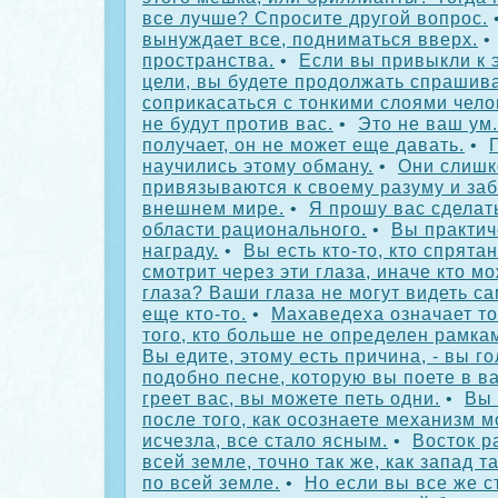
все лучше? Спросите другой вопрос.
вынуждает все, подниматься вверх.
пространства.
•
Если вы привыкли к 
цели, вы будете продолжать спрашива
соприкасаться с тонкими слоями чело
не будут против вас.
•
Это не ваш ум.
получает, он не может еще давать.
•
научились этому обману.
•
Они слишк
привязываются к своему разуму и за
внешнем мире.
•
Я прошу вас сделать
области рационального.
•
Вы практич
награду.
•
Вы есть кто-то, кто спрятан
смотрит через эти глаза, иначе кто м
глаза? Ваши глаза не могут видеть са
еще кто-то.
•
Махаведеха означает то
того, кто больше не определен рамкам
Вы едите, этому есть причина, - вы г
подобно песне, которую вы поете в ва
греет вас, вы можете петь одни.
•
Вы 
после того, как осознаете механизм м
исчезла, все стало ясным.
•
Восток р
всей земле, точно так же, как запад 
по всей земле.
•
Но если вы все же с