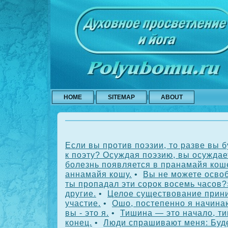
HOME
SITEMAP
ABOUT
Если вы против поэзии, то разве вы 
к поэту? Осуждая поэзию, вы осуждае
болезнь появляется в пранамайя коше
аннамайя кошу.
•
Вы не можете освоб
ты пропадал эти сорок восемь часов?
другие.
•
Целое существование прини
участие.
•
Ошо, постепенно я начинаю
вы - это я.
•
Тишина — это начало, т
конец.
•
Люди спрашивают меня: Буде