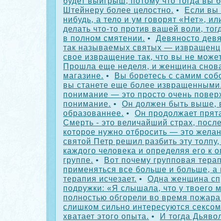
будет выигрыш, потому что тогда вы 
Штейнеру более целостно.
•
Если вы 
нибудь, а тело и ум говорят «Нет», и
делать что-то против вашей воли, тог
в полном смятении.
•
Девяносто дев
так называемых святых — извращенцы
свое извращение так, что вы не может
Прошла еще неделя, и женщина снов
магазине.
•
Вы боретесь с самим собо
вы станете еще более извращенными
понимание — это просто очень повер
понимание.
•
Он должен быть выше, 
образованнее.
•
Он продолжает прят
Смерть - это величайший страх, посл
которое нужно отбросить — это желан
святой Петр решил разбить эту толпу
каждого человека и определяя его к 
группе.
•
Вот почему групповая тера
применяться все больше и больше, а
терапия исчезает.
•
Одна женщина сп
подружки: «Я слышала, что у твоего 
полностью обгорели во время пожара
слишком сильно интересуются сексом,
хватает этого опыта.
•
И тогда Дьявол