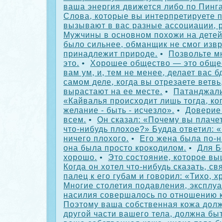
ваша энергия движется либо по Пинга
Слова, которые вы интерпретируете п
вызывают в вас разные ассоциации, 
Мужчины в основном похожи на детей
было сильнее, обманщик не смог извр
принадлежит природе.
•
Позвольте м
это.
•
Хорошее общество — это общес
вам ум, и, тем не менее, делает вас 
самом деле, когда вы отрезаете ветвь
вырастают на ее месте.
•
Патанджали
«Кайвалья происходит лишь тогда, ко
желание - быть - исчезло».
•
Доверие
всем.
•
Он сказал: «Почему вы плачет
что-нибудь плохое?» Будда ответил: «
ничего плохого.
•
Его жена была по-
она была просто крокодилом.
•
Для Б
хорошо.
•
Это состояние, которое в
Когда он хотел что-нибудь сказать, с
палец к его губам и говорил: «Тихо, 
Многие столетия подавления, эксплуа
насилия совершалось по отношению 
Поэтому ваша собственная кожа долж
другой части вашего тела, должна бы