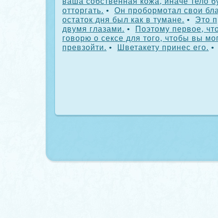
ваша собственная кожа, иначе тело бу
отторгать.
•
Он пробормотал свои бла
остаток дня был как в тумане.
•
Это 
двумя глазами.
•
Поэтому первое, чт
говорю о сексе для того, чтобы вы мо
превзойти.
•
Шветакету принес его.
•