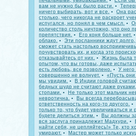
печальными, умирающими.
•
Если бы
вам не нужно бы было расти.
•
Тепер
ничего выбирать, вот и все.
•
Она ра
столько, чего никогда не раскроет уче
испугался, но понял в чем смысл.
•
О
количество столь ничтожно, что оно п
препятствия.
•
Его коня больше нет.
облако.
•
Эти посланники ждут долго, 
сможет стать настолько восприимчив
почувствовать их, и когда это происхо
отказывайтесь от них.
•
Жизнь была 
опытом, что вы готовы, даже испытат
есть любовь, все позволено.
•
У него 
совершенно не волнует.
•
«Пусть они
мы увидим.
•
В Индии головой считаю
бедных шудр не считают даже руками,
стопами.
•
Не только этот мальчик не
невротична.
•
Вы всегда перебрасыв
ответственность на кого-то другого.
только то, что будет увеличиваться и 
будете делиться этим.
•
Вы должны за
вся заслуга принадлежит Мадхури.
•
найти себя, не цепляйтесь!» Те, кто х
умирают.
•
Мастер может только иску