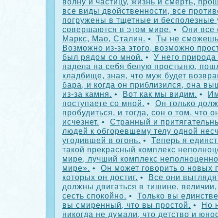
волну и частицу, жизнь и смерть, пр
все виды двойственности, все проти
погружены в тщетные и бесполезные 
совершаются в этом мире.
•
Они все 
Маркс, Мао, Сталин.
•
Ты не сможешь
Возможно из-за этого, возможно просто
был рядом со мной.
•
У него природа 
надела на себя белую простыню, пош
кладбище, зная, что муж будет возвра
бара, и когда он приблизился, она в
из-за камня.
•
Вот как мы видим.
•
Им
поступаете со мной.
•
Он только дол
пробудиться, и тогда, сон о том, что о
исчезнет.
•
Странный и притягательн
людей к обгоревшему телу одной несч
угодившей в огонь.
•
Теперь я единст
такой прекрасный комплекс неполноц
мире, лучший комплекс неполноценно
мире».
•
Он может говорить о новых 
которых он достиг.
•
Все они выглядя
должны двигаться в тишине, величии
сесть спокойно.
•
Только вы единстве
вы смиренный, что вы простой.
•
Но 
никогда не думали, что детство и юно