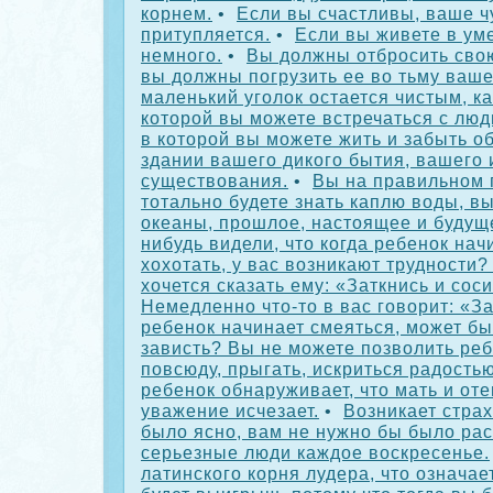
корнем.
•
Если вы счастливы, ваше ч
притупляется.
•
Если вы живете в ум
немного.
•
Вы должны отбросить сво
вы должны погрузить ее во тьму ваше
маленький уголок остается чистым, ка
которой вы можете встречаться с люд
в которой вы можете жить и забыть о
здании вашего дикого бытия, вашего 
существования.
•
Вы на правильном 
тотально будете знать каплю воды, в
океаны, прошлое, настоящее и будущ
нибудь видели, что когда ребенок нач
хохотать, у вас возникают трудности
хочется сказать ему: «Заткнись и соси
Немедленно что-то в вас говорит: «За
ребенок начинает смеяться, может бы
зависть? Вы не можете позволить реб
повсюду, прыгать, искриться радостью
ребенок обнаруживает, что мать и оте
уважение исчезает.
•
Возникает страх
было ясно, вам не нужно бы было рас
серьезные люди каждое воскресенье.
латинского корня лудера, что означает