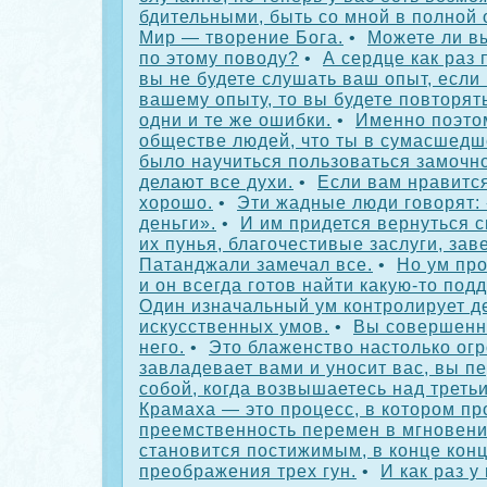
бдительными, быть со мной в полной 
Мир — творение Бога.
•
Можете ли вы
по этому поводу?
•
А сердце как раз
вы не будете слушать ваш опыт, если 
вашему опыту, то вы будете повторят
одни и те же ошибки.
•
Именно поэто
обществе людей, что ты в сумасшедш
было научиться пользоваться замочно
делают все духи.
•
Если вам нравится
хорошо.
•
Эти жадные люди говорят:
деньги».
•
И им придется вернуться с
их пунья, благочестивые заслуги, зав
Патанджали замечал все.
•
Но ум пр
и он всегда готов найти какую-то под
Один изначальный ум контролирует д
искусственных умов.
•
Вы совершенно
него.
•
Это блаженство настолько огр
завладевает вами и уносит вас, вы п
собой, когда возвышаетесь над треть
Крамаха — это процесс, в котором пр
преемственность перемен в мгновени
становится постижимым, в конце конц
преображения трех гун.
•
И как раз у