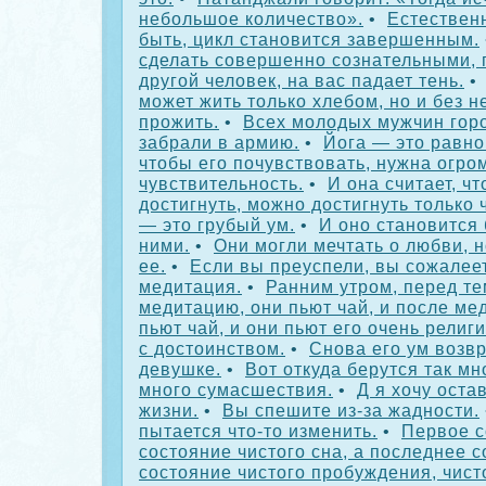
небольшое количество».
•
Естественн
быть, цикл становится завершенным.
сделать совершенно сознательными, 
другой человек, на вас падает тень.
может жить только хлебом, но и без н
прожить.
•
Всех молодых мужчин гор
забрали в армию.
•
Йога — это равно
чтобы его почувствовать, нужна огро
чувствительность.
•
И она считает, чт
достигнуть, можно достигнуть только 
— это грубый ум.
•
И оно становится
ними.
•
Они могли мечтать о любви, н
ее.
•
Если вы преуспели, вы сожалее
медитация.
•
Ранним утром, перед те
медитацию, они пьют чай, и после ме
пьют чай, и они пьют его очень религ
с достоинством.
•
Снова его ум возвр
девушке.
•
Вот откуда берутся так мн
много сумасшествия.
•
Д я хочу ост
жизни.
•
Вы спешите из-за жадности.
пытается что-то изменить.
•
Первое с
состояние чистого сна, а последнее 
состояние чистого пробуждения, чист