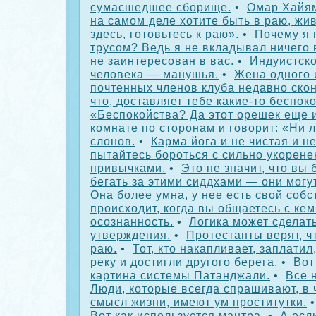
сумасшедшее сборище.
•
Омар Хайям
на самом деле хотите быть в раю, жи
здесь, готовьтесь к раю».
•
Почему я 
трусом? Ведь я не вкладывал ничего 
не заинтересован в вас.
•
Индуистско
человека — манушья.
•
Жена одного 
почтенных членов клуба недавно скон
что, доставляет тебе какие-то беспок
«Беспокойства? Да этот орешек еще и
комнате по сторонам и говорит: «Ни л
слонов.
•
Карма йога и не чистая и не
пытайтесь бороться с сильно укорен
привычками.
•
Это не значит, что вы 
бегать за этими сиддхами — они могу
Она более умна, у нее есть свой соб
происходит, когда вы общаетесь с кем
осознанность.
•
Логика может сделат
утверждения.
•
Протестанты верят, ч
раю.
•
Тот, кто накапливает, заплатил
реку и достигли другого берега.
•
Вот
картина системы Патанджали.
•
Все 
Люди, которые всегда спрашивают, в 
смысл жизни, имеют ум проститутки.
Вот как используется мантра.
•
А есл