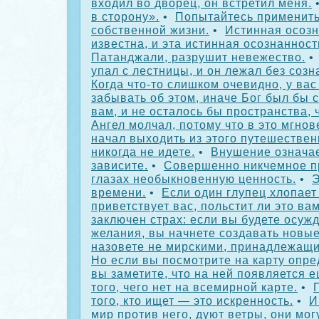
входил во дворец, он встретил меня.
в сторону».
•
Попытайтесь применить
собственной жизни.
•
Истинная осозн
известна, и эта истинная осознанност
Патанджали, разрушит невежество.
упал с лестницы, и он лежал без созн
Когда что-то слишком очевидно, у вас
забывать об этом, иначе Бог был бы 
вам, и не осталось бы пространства, 
Ангел молчал, потому что в это мгнов
начал выходить из этого путешествен
никогда не идете.
•
Внушение означает
зависите.
•
Совершенно никчемное п
глазах необыкновенную ценность.
•
Э
времени.
•
Если один глупец хлопает
приветствует вас, польстит ли это вам
заключен страх: если вы будете осуж
желания, вы начнете создавать новы
назовете не мирскими, принадлежащи
Но если вы посмотрите на карту опре
вы заметите, что на ней появляется 
того, чего нет на всемирной карте.
•
того, кто ищет — это искренность.
•
И
мир против него, дуют ветры, они мог