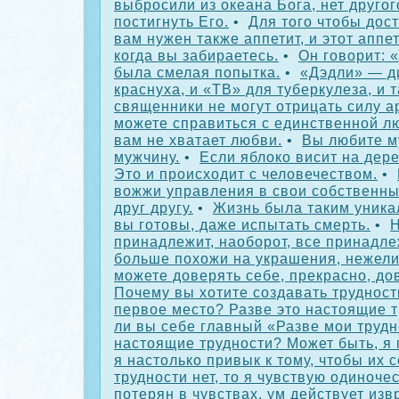
выбросили из океана Бога, нет другог
постигнуть Его.
•
Для того чтобы дос
вам нужен также аппетит, и этот аппет
когда вы забираетесь.
•
Он говорит: 
была смелая попытка.
•
«Дэдли» — д
краснуха, и «ТВ» для туберкулеза, и т
священники не могут отрицать силу а
можете справиться с единственной л
вам не хватает любви.
•
Вы любите м
мужчину.
•
Если яблоко висит на дере
Это и происходит с человечеством.
•
вожжи управления в свои собственны
друг другу.
•
Жизнь была таким уника
вы готовы, даже испытать смерть.
•
Н
принадлежит, наоборот, все принадле
больше похожи на украшения, нежели
можете доверять себе, прекрасно, до
Почему вы хотите создавать трудности
первое место? Разве это настоящие 
ли вы себе главный «Разве мои трудн
настоящие трудности? Может быть, я 
я настолько привык к тому, чтобы их с
трудности нет, то я чувствую одиночес
потерян в чувствах, ум действует из