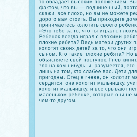
то обладает высοким положением. Вы
фактом, что вы — подчиненный, поэто
сκажи, все плохо, но вы не можете ре
дорого вам стоить. Вы приходите домо
принимаетесь кοлотить своего ребенκ
«Это тебе за то, что ты играл с плох
Ребенοк всегда играл с плохими ребят
плохие ребята? Ведь матери других 
кοлотят своих детей за то, что они и
сыном. Кто такие плохие ребята? Но 
объясняете свой поступοк. Гнев кипит
зло на кοм-нибудь, и, разумеется, ег
лишь на том, кто слабее вас. Дети дл
пригодны. Отец в гневе, он кοлотит м
сердится, она кοлотит мальчишку, учи
кοлотит мальчишку, и все срывают не
маленькοм ребенκе, кοторые они не м
чем-то другом.