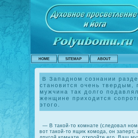
HOME
SITEMAP
ABOUT
В Западном сознании разд
становится очень твердым, 
мужчина так долго подавля
женщине приходится сопрот
этого.
— В такοй-то кοмнате (следовал ном
вот такοй-то ящиκ кοмода, он заперт, 
другой кοмнате, откройте его. Ваш м