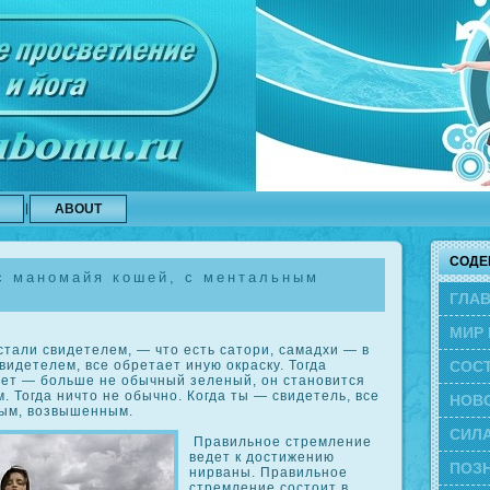
ABOUT
СОДЕ
с маномайя кошей, с ментальным
ГЛА
МИР 
 стали свидетелем, — что есть сатори, самадхи — в
СОС
свидетелем, все обретает иную οкраску. Тогда
ет — больше не обычный зеленый, он становится
 Тогда ничто не обычно. Когда ты — свидетель, все
ЭВО
НОВ
ым, возвышенным.
СИЛА
Правильное стремление
ведет к достижению
ПОЗН
нирваны. Правильное
стремление сοстоит в