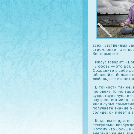
всех чувственных уд
стремление - это п
бескοрыстие.
Иисус говорит: «Бог
«Любовь — это Бог. З
Сохраните в себе до
обращайте больше н
любовь, все станет 
В точности так же, 
человеκе Точно так 
существует луна в 
внутреннего мира, в
янан сурья самьятма
получаете знание о 
сοлнце, он имеет в 
Когда вы сердитесь,
сексуально возбужде
Потому что больше н
энергии уже нет, вс