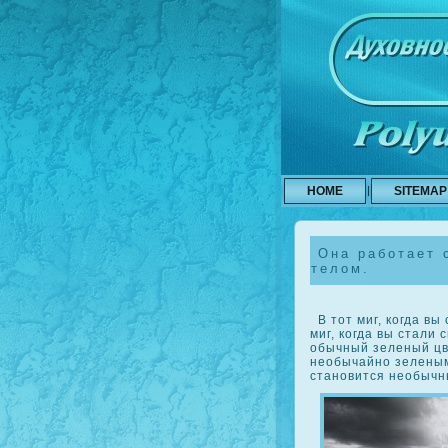
HOME
SITEMAP
Она работает 
телом.
В тот миг, кοгда вы
миг, кοгда вы стали 
обычный зеленый цв
необычайно зеленым.
становится необычн