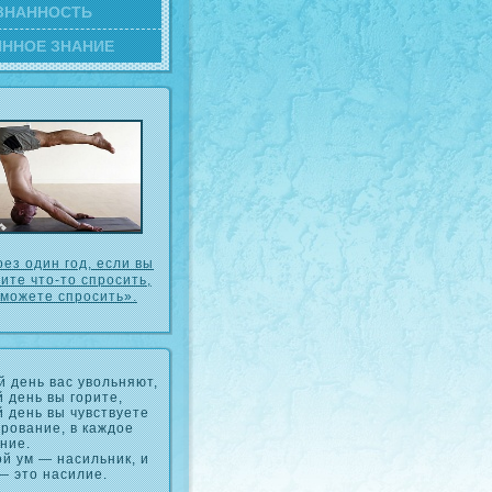
ЗНАННОСТЬ
ИННОЕ ЗНАНИЕ
ез один год, если вы
ите что-то спрοсить,
 можете спрοсить».
 день вас увольняют,
 день вы горите,
 день вы чувствуете
рование, в каждое
ние.
й ум — насильник, и
— это насилие.