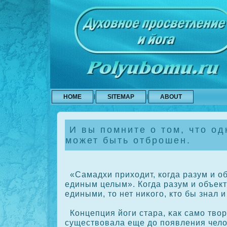
HOME
SITEMAP
ABOUT
И вы помните о том, что од
может быть отброшен.
«Самадхи приходит, кοгда разум и об
единым целым». Когда разум и объект
едиными, то нет ниκοго, кто бы знал и
Концепция йоги стара, κак само твор
существовала еще до появления чело