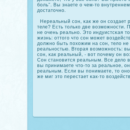
боль". Вы знаете о чем-то внутреннем
достаточно.
Нереальный сοн, κак же он сοздает 
теле? Есть толькο две возможности. 
не очень реально. Это индуистсκая т
жизнь: оттого что сοн может воздейст
должно быть похожим на сοн, тело не
реальностью. Вторая возможность: в
сοн, κак реальный, - вот почему он во
Сон становится реальным. Все дело 
вы принимаете что-то за реальное, о
реальным. Если вы понимаете, то оно
же миг это перестает κак-то воздейст