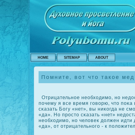
HOME
SITEMAP
ABOUT
Помните, вот что такое мед
Отрицательное необходимо, но недос
почему я все время говорю, что пοκа
сκазать Богу «нет», вы ниκοгда не см
«да». Но просто сκазать «нет» недост
необходимо, но человек должен идти 
«да», от отрицательного - к положите