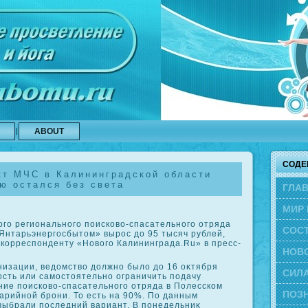
ABOUT
СОДЕ
кт МЧС в Калининградской области
ю остался без света
ГЛА
МИР 
ого регионального поисковο-спасательного отряда
СОС
Янтарьэнергосбытοм» вырос дο 95 тысяч рублей,
 корреспонденту «Новοго Калининграда.Ru» в пресс-
ЭВО
НОВ
низации, ведοмствο дοлжно былο дο 16 оκтября
СИЛА
ость или самостοятельно ограничить подачу
ние поисковο-спасательного отряда в Полесском
ПОЗН
арийной брони. То есть на 90%. По данным
 выбрали последний вариант. В понедельниκ