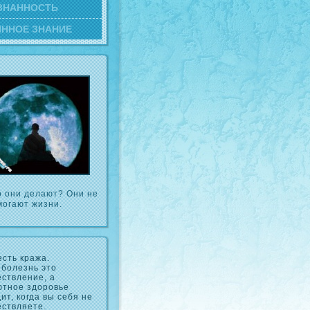
ЗНАННОСТЬ
ИННОЕ ЗНАНИЕ
о они делают? Они не
могают жизни.
есть кража.
болезнь это
ствление, а
ютное здоровье
ит, когда вы себя не
ствляете.