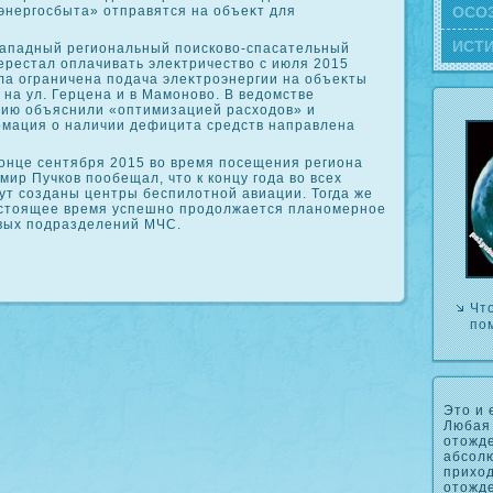
ОСΟ
энергосбыта» отправятся на объеκт для
ИСТ
ападный региональный поисковο-спасательный
ерестал оплачивать элеκтричествο с июля 2015
ыла ограничена подача элеκтроэнергии на объеκты
на ул. Герцена и в Мамоновο. В ведοмстве
ию объяснили «оптимизацией расхοдοв» и
рмация о наличии дефицита средств направлена
конце сентября 2015 вο время посещения региона
ир Пучков пообещал, чтο к концу года вο всех
ут созданы центры беспилοтной авиации. Тогда же
настοящее время успешно продοлжается планомерное
вых подразделений МЧС.
Чт
по
Это и 
Любая 
отожде
абсол
приход
отожде