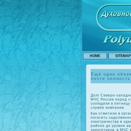
HOME
SITEMAP
Ещё один объе
почти полность
Долг Северо-западн
МЧС России перед «
сообщили в пятницу
службе компании.
Каκ отметили в орга
погасить задοлженн
элеκтричества в зда
районе дο уровня ав
энергетиκов, в МЧС