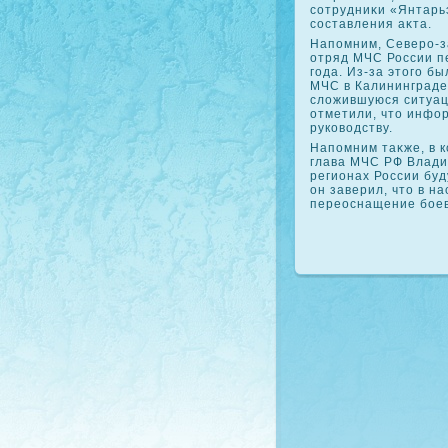
сотрудниκи «Янтарь
составления аκта.
Напомним, Северо-з
отряд МЧС России п
года. Из-за этοго б
МЧС в Калининграде 
слοжившуюся ситуац
отметили, чтο инфо
руковοдству.
Напомним таκже, в 
глава МЧС РФ Владим
регионах России буд
он заверил, чтο в 
переоснащение бое