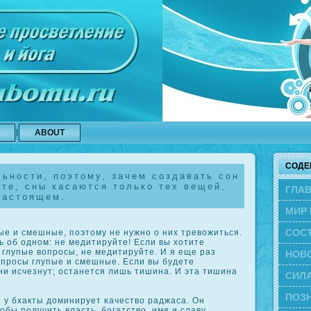
ABOUT
СОДЕ
ьности, поэтому, зачем создавать сон
те, сны касаются только тех вещей,
ГЛА
настоящем.
МИР 
СОС
ые и смешные, поэтому не нужно о них тревожиться.
ь об одном: не медитируйте! Если вы хотите
глупые вопросы, не медитируйте. И я еще раз
ЭВО
НОВ
опросы глупые и смешные. Если вы будете
ни исчезнут; останется лишь тишина. И эта тишина
СИЛА
ПОЗН
 у бхакты доминирует κачество раджаса. Он
обы получить власть, богатство, имя и славу.