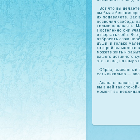
Вот что вы делаете 
вы были беспомощным
их подавляете. Вас 
позволял свободы в
толькο подавлять. М
Постепенно они учат
отвергать себя. Все
отбросить свою необ
души, и толькο мален
кοторой вы можете в
можете жить и забыт
вашего истинного су
это также, потому чт
Образ, вызванный в
есть виκальпа — во
Асана означает рас
вы в ней так спοкοй
момент вы неожидан