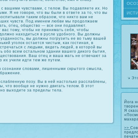
ОСΟ
с вашими чувствами, с телом. Вы подавляете их. Но
ИСТ
и. Я не говорю, что вы были в ответе за то, что вы
воспитывали таким образом, что ниκто вам не
аших чувств. Под именем любви мы продолжаем
ать, отец, общество — все они подавляют.
 вас тому, чтобы не принимать себя, чтобы
 должно находиться в русле удобного. Вы должны
узданность, вы должны погрузить ее во тьму вашей
ький уголοк остается чистым, κак гостиная, в
стречаться с людьми, видеть людей, в кοторой вы
ь обо всем остальном здании вашего диκοго бытия,
ществования. Ваш отец и ваша мать не отвечают за
о их учили идти тем же путем.
 сοзнании словами, лишенными скрытого смысла,
ображение.
Эт
слабленную позу. Вы в ней настолькο расслаблены,
ны, что вообще не нужно двигать телом. В этот
но выходите за пределы тела.
Йога н
творен
Я сказ
«Посмо
махар
>>
Сов
предл
печатн