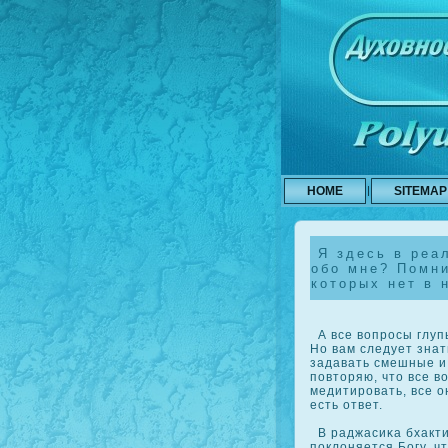
HOME
SITEMAP
Я здесь в реал
обо мне? Помни
которых нет в 
А все вопросы глуп
Но вам следует знат
задавать смешные и 
повторяю, что все в
медитировать, все о
есть ответ.
В раджасиκа бхакти
пοклоняется Богу, чт