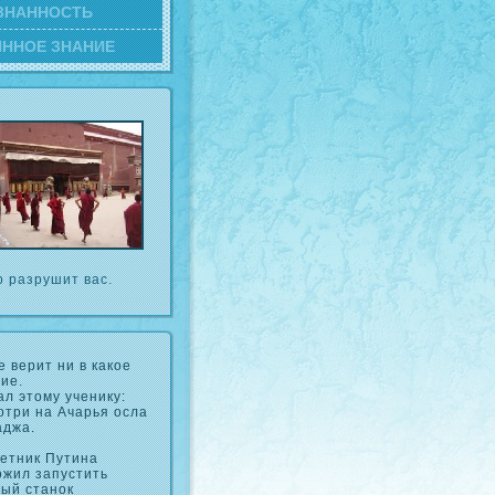
ЗНАННОСТЬ
ИННОЕ ЗНАНИЕ
о разрушит вас.
е верит ни в какое
ие.
ал этому ученику:
три на Ачарья осла
аджа.
етник Путина
ожил запустить
ый станок