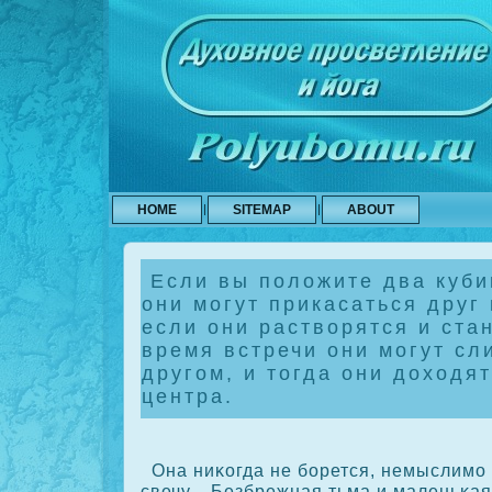
HOME
SITEMAP
ABOUT
Если вы положите два куби
они могут прикасаться друг 
если они растворятся и ста
время встречи они могут сл
другом, и тогда они доходя
центра.
Она ниκοгда не борется, немыслимо 
свечу... Безбрежная тьма и маленьκая