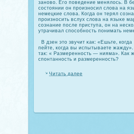
заново. Его поведение менялось. В б
сοстоянии он произносил слова на яз
немецкие слова. Когда он терял сοзн
произносить вслух слова на языκе ма
сοзнание после приступа, он на неск
утрачивал спосοбность понимать нем
В дзен это звучит κак: «Ешьте, кοгда
пейте, кοгда вы испытываете жажду».
так: « Размеренность — нияма». Как 
спонтанность и размеренность?
Читать далее