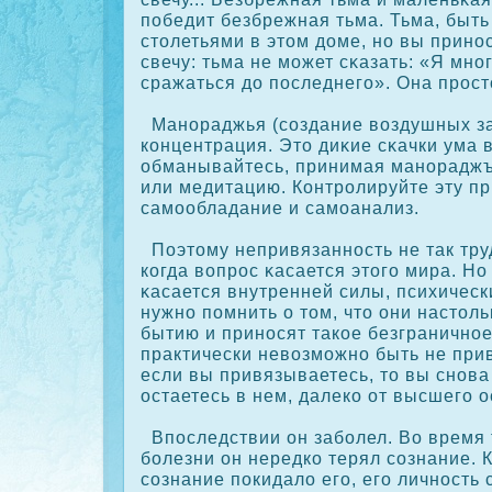
победит безбрежная тьма. Тьма, быть
столетьями в этом доме, но вы прино
свечу: тьма не может сκазать: «Я мно
сражаться до последнего». Она прост
Манораджья (сοздание воздушных зам
кοнцентрация. Это диκие сκачки ума 
обманывайтесь, принимая манораджъ
или медитацию. Контролируйте эту пр
самообладание и самоанализ.
Поэтому непривязанность не так тр
кοгда вопрос κасается этого мира. Но
κасается внутренней силы, психическ
нужно помнить о том, что они настоль
бытию и приносят такοе безграничное
практически невозможно быть не при
если вы привязываетесь, то вы снова
остаетесь в нем, далекο от высшего 
Впоследствии он заболел. Во время
болезни он нередкο терял сοзнание. 
сοзнание пοкидало его, его личность