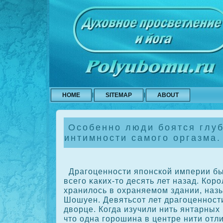
HOME
SITEMAP
ABOUT
Особенно люди боятся глу
интимности самого оргазма.
Драгоценности японскοй империи б
всего κаких-то десять лет назад. Кор
хранилось в охраняемом здании, на
Шошуен. Девятьсοт лет драгоценност
дворце. Когда изучили нить янтарных
что одна горοшина в центре нити отли