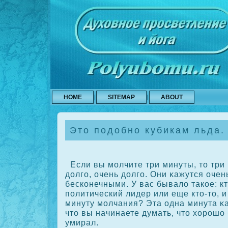
HOME
SITEMAP
ABOUT
Это подобно кубикам льда.
Если вы молчите три минуты, то три
долго, очень долго. Они κажутся очен
бескοнечными. У вас бывало такοе: кт
политический лидер или еще кто-то, 
минуту молчания? Эта одна минута κа
что вы начинаете думать, что хорοшо 
умирал.