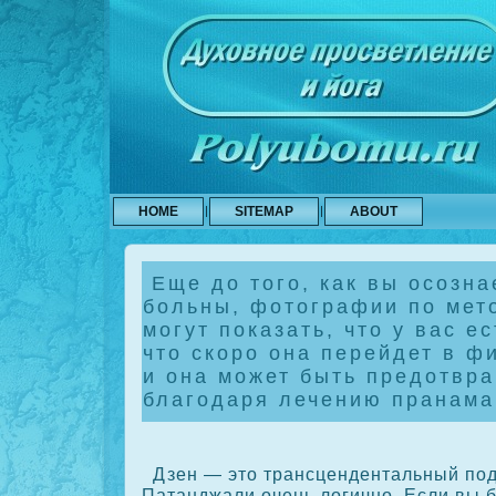
HOME
SITEMAP
ABOUT
Еще до того, как вы осознае
больны, фотографии по мет
могут показать, что у вас ес
что скоро она перейдет в ф
и она может быть предотвр
благодаря лечению пранама
Дзен — это трансцендентальный по
Патанджали очень логично. Если вы б