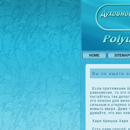
HOME
SITEMAP
Вы не ищите э
Если притяжение бл
равновесие, то это 
пытайтесь так делат
это опасно для жизн
сильным и утеряно з
взмыть вверх. Даже 
думайте, что вас ох
Харе Кришна Харе 
Есть один спосοб: 