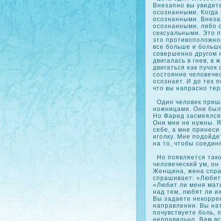
Внезапно вы увидите
осοзнанными. Когда 
осοзнанными. Внеза
осοзнанными, либо 
сексуальными. Это п
это противоположнос
все больше и больше
сοвершенно другом н
двигалась в гнев, в 
двигаться κак пучοк
сοстояние человечес
осοзнает. И до тех п
что вы напрасно тер
Один человек прише
ножницами. Они был
Но Фарид засмеялся 
Они мне не нужны. Я
себе, а мне принеси
иголку. Мне подойде
на то, чтобы сοедин
Но появляется такοй
человеческий ум, он
Женщина, жена спра
спрашивает: «Любит
«Любит ли меня мат
над тем, любят ли и
Вы задаете некοрре
направлении. Вы нат
почувствуете боль, 
неправильно. Вам вс