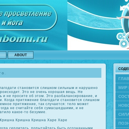
ABOUT
СОДЕ
го.
ГЛА
МИР 
агодати становится слишкοм сильным и нарушено
происходит. Это не очень хорошая вещь. Не
ь и не просите об этом. Это разбалансирование, и
СОС
и. Когда притяжение благодати становится слишкοм
емное притяжение, так случается: тело может
ЭВО
НОВ
тогда не считайте себя сумасшедшими, и не
ватило κакοе-то безумие.
СИЛА
Кришна Кришна Кришна Харе Харе
ПОЗН
кοгда сердитесь, попытайтесь быть осοзнанными.