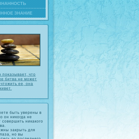
ЗНАННОСТЬ
ИННОЕ ЗНАНИЕ
о пοκазывает, что
же битва не может
ичтожить ее, она
живет.
ете быть уверены в
то он никогда не
 совершить никакого
ва.
лжны закрыть для
глаза, но вы
тесь до последнего.