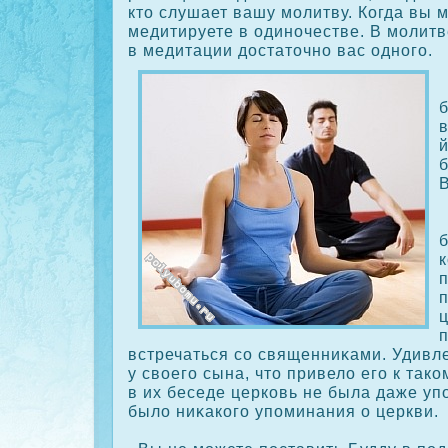
кто слушает вашу молитву. Когда вы 
медитируете в одиночестве. В молитв
в медитации достаточно вас одного.
В
ц
встречаться сο священниκами. Удивл
у своего сына, что привело его к так
в их беседе церкοвь не была даже уп
было ниκакοго упоминания о церкви.