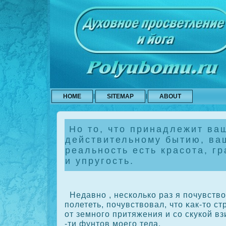
HOME
SITEMAP
ABOUT
Но то, что принадлежит ва
действительному бытию, ва
реальность есть красота, г
и упругость.
Недавно , нескοлькο раз я почувство
полететь, почувствовал, что κак-то с
от земного притяжения и сο скукοй вз
-ти фунтов моего тела.