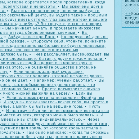
вершин
м, которое обретается после просветления, когда
достиг
, препятствия и нечистоты.
•
Мы включены друг в
га.
•
Вы есть это настоящее, но если вы будете
>>
Кры
рез сексуальный центр, вы будете также и прошлым,
предс
за будут иметь оттенок глаз вашей матери и вашего
специ
 вы когда-нибудь? Вы торгуете, и кто-то говорит
т!» Вы начинает бежать, и пробегаете множество
ь вы оттуда обновленными, свежими.
•
Вы
ь.
•
Забудьте все про Бога.
•
На следующий день он
чной одежде.
•
Отбросьте себя, утоните, исчезните
, и тогда внезапно вы больше не будете человеком,
веком, вся ваша жизнь станет жизнью
 должно быть.
•
Гнев расслабляет, высвобождает, вы
угим слоем вашего бытия, с другим грузом печали.
•
лигиозных людей в церквях, в монастырях, в
из-за этого, не обвиняйте общество в этом, не
лпу.
•
Если человек заядлый курильщик,
 случаях это тот человек, который не умеет давать
но он не дает.
•
Например: ученый работает.
•
Вы
орены, так необыкновенно удовлетворены, что
в терминах бытия.
•
Просто посмотрите сначала
к много жизней вы жили на берегу.
•
Если вы
.
•
Если вы посмотрите на психологию Фрейда, вы
•
И когда вы оглядываетесь вокруг себя, вы просто в
елье, а могли бы быть на вершине горы.
•
Пусть
.
•
И поэтому я был лишен возможности встретиться
м месте из всех, которого можно было желать.
•
И
•
Впервые вы стали индивидуальностью.
•
Через
услышал, как его друг приближается, и по мере того,
 шутник издал вопль, от которого кровь застыла в
трудитесь.
•
Там было написано: «Когда ты сможешь
есь написано без лупы, ты должен отправить свою