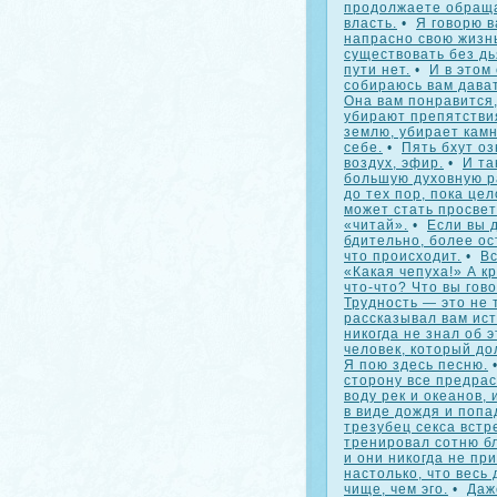
продолжаете обраща
власть.
•
Я говорю в
напрасно свою жизн
существовать без дь
пути нет.
•
И в этом
собираюсь вам дават
Она вам понравится, 
убирают препятстви
землю, убирает камн
себе.
•
Пять бхут оз
воздух, эфир.
•
И та
большую духовную р
до тех пор, пока це
может стать просвет
«читай».
•
Если вы 
бдительно, более ос
что происходит.
•
Вс
«Какая чепуха!» А к
что-что? Что вы гов
Трудность — это не 
рассказывал вам ист
никогда не знал об э
человек, который до
Я пою здесь песню.
сторону все предрас
воду рек и океанов, 
в виде дождя и попа
трезубец секса встр
тренировал сотню бл
и они никогда не пр
настолько, что весь 
чище, чем эго.
•
Даж