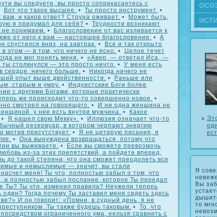
пути вы следуете, вы просто соприкасаетесь с
ОСΟ
•
Вот что такое высшее.
•
Ты просто инструмент.
•
 вам, и каков ответ? Струна оживает.
•
Может быть,
ИСТ
орую я придумал для себя?
•
Трудности возникают
ы не понимаем.
•
Благословение от вас изливается к
кже от него к вам — настоящее благословение.
•
А
н спустился вниз, на завтрак.
•
Все и так открыто
 в этом — в том, что ничего не ясно.
•
Целое течет
огда не мог понять меня.
•
«Авер, — ответил Иса, —
й ты столкнулся — это просто ничто.
•
У меня есть
в сердце, ничего больше.
•
Никогда ничего не
ший опыт выше двойственности.
•
Раньше или
ым, старым и умру.
•
Индуистские Боги более
нии с другими Богами, которые практически
еперь же происходит что-то совершенно новое.
•
нно смотрел на говорящего.
•
И ни одна женщина не
енщиной, у нее есть внутри мужчина.
•
Какое
Эт
•
Я нашел свою Мекку».
•
Иллюзия означает что-то
оди
бычный резервуар, в котором черпают энергию
о мотив присутствует.
•
Я не цитирую писания, я
ес
лке.
•
Она вынуждена возвращаться, потому что
гии вы выживаете.
•
Если вы сможете превозмочь
любовь из-за этих препятствий, а пойдете вперед,
ь до такой степени, что она сможет преодолеть все
имые и немыслимые — значит, вы стали
Я сов
 насчет меня! Ты что, полностью забыл о том, что
невеж
, и полностью забыл послание, которое Ты передал
Вы заб
е Ты? Ты что, изменил правила? Неужели теперь
устает
 один? Тогда почему Ты заставил меня сидеть здесь
дышите
тве?» И он говорит: «Помни, в судный день, я не
то мгн
преступником, Ты также будешь таковым.
•
То, что
невоз
посредством ограниченного ума, нельзя сравнить с