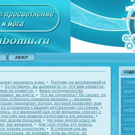
ABOUT
СОДЕ
ГЛА
ачнет возникать в вас.
•
Поэтому не воспринимайте
•
Естественно, вы выбираете то, что вам нравится,
 вам не нравится.
•
Ваше сотрудничество
МИР 
ример, вы идете.
•
Что же случилось? Он сказал, он
чтобы отбросить основное желание — желание
СОС
итации предлагает подход, который позволяет вам
 по отношению к вашему внутреннему состоянию.
•
ЭВО
НОВ
илась, что маленький сын этой женщины спросит о
, поэтому она решила подготовить его заранее.
•
СИЛА
будет всегда прошлым.
•
Ни один другой класс не
но, как женщина.
•
Для того чтобы это понять,
ое знание психологии.
•
В глубоком сне вы
ПОЗН
ознательно, не понимая, куда вы идете, не