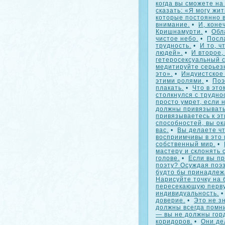
когда вы сможете на
сказать: «Я могу жи
которые постоянно 
внимание.
•
И, коне
Кришнамурти.
•
Обл
чистое небо.
•
Посл
трудность.
•
И то, ч
людей».
•
И второе,
гетеросексуальный с
медитируйте серьез
это».
•
Индуистское
этими ролями.
•
Поэ
плакать.
•
Что в это
столкнулся с трудно
просто умрет, если 
должны привязыватьс
привязываетесь к эт
способностей, вы ок
вас.
•
Вы делаете чт
восприимчивы в это 
собственный мир.
•
мастеру и склонять 
голове.
•
Если вы пр
поэту? Осуждая поэз
будто бы принадлежа
Нарисуйте точку на 
пересекающую первую
индивидуальность.
доверие.
•
Это не з
должны всегда помни
— вы не должны гор
коридоров.
•
Они де