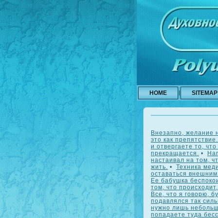
HOME
SITEMAP
Внезапно, желание н
это как препятствие.
и отвергаете то, что
прекращается.
•
Нап
настаивал на том, 
жить.
•
Техника мед
оставаться внешним
Ее бабушка беспоко
том, что происходит
Все, что я говорю, 
подавлялся так силь
нужно лишь небольш
попадаете туда бесс