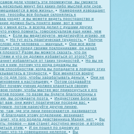
 самом деле уловить эти промежутки, вы сможете
ть несколько минут без каких-либо мыслей или снов,
вмешиваются в мою жизнь».
•
Намерения извращают
чно, теософы все больше склонялись к
ака уходят, и вы можете видеть пространство и
ание должно быть понято вами, вот в чем
то у меня есть, я всегда делил с душами других
 что нужно помнить: гомосексуализм еще ниже, чем
екс.
•
Если вы медитируете, медитируйте игриво, не
но.
•
Но тут есть практическая трудность.
•
Получи
 слово для человека — манушья.
•
Они все жили
тому стоя перед своими поклонниками, он начал
м плохого? Разве вы можете сказать, что он
стями и что он должен избавиться от этого? Он
начнет избавляться от таких трудностей.
•
Но вы не
я к ним, потому что когда однажды вы
им способностям, когда вы попадаете в ловушку этих
азываетесь в трудности.
•
Все меняется вокруг
о-то для того, чтобы зарабатывать деньги.
•
Они не
мгновение к настоящему.
•
Потом создавайте
Вот почему ученик должен кланяться своему
свою голову, чтобы мастер мог прикоснуться к его
отив поэзии, то разве вы будете благосклонны к
ию, вы осуждаете поэта.
•
Индуистские Боги как
т вам, они живут практически посреди вас.
•
бумаге, потом нарисуйте другую линию,
, там, где эти лини пересекаются, развивается
•
И благодаря этому отделению, возникает
начит, что его родила девственница Мария, нет.
•
Вы
ть: первое — вам станет доступно многое, и второе
диться этим.
•
И он пошел по одному из
лают что-то совершенно нелепое.
•
Вы