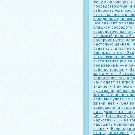
жену в больницу».
•
посредством ума, и 
отбросить ум и восп
что означает это сл
западе они цепляютс
Все зависит от ваше
слишком сосредоточ
сосредоточены на с
огромный, и если бы
обнаружить это дере
настолько ценная, ч
будет случаться не 
Клерк ответил: «Это,
также скоро появляе
систематизацию во 
обнаженным — а ран
себя по голове.
•
Эт
карта может быть са
территория такая б
наблюдает за игрой.
знание.
•
Причем он 
чувства подобны рек
который они постав
если вы будете не и
жизни, нет.
•
Она во
завершено, и тогда 
пить даже кока-колу
Бог.
•
Вот почему Кр
наркотик.
•
Он не го
нарушить мою конце
вверх.
•
Если один м
этого достаточно.
•