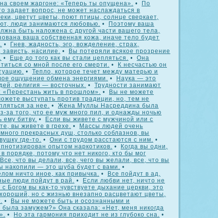
 на своем жаргоне: «Теперь ты опущена».
•
По
кто задает вопрос, не может наслаждаться в
реки, цветут цветы, поют птицы, солнце сверкает,
ают, люди занимаются любовью.
•
Поэтому ваша
лжна быть наложена с другой части вашего тела,
зована ваша собственная кожа, иначе тело будет
.
•
Гнев, жадность, эго, вожделение, страх,
 зависть, насилие.
•
Вы потеряли всякое прозрение
.
•
Еще до того как вы стали цепляться.
•
Она
титься со мной после его смерти.
•
К несчастью он
туацию.
•
Тепло, которое течет между матерью и
вое ощущение обмена энергиями.
•
Наука — это
дей, религия — восточных.
•
Трудности занимают
: «Перестань жить в прошлом».
•
Вы не можете
ожете выступать против традиции, но, тем не
пляться за нее.
•
Жена Муллы Насреддина была
з-за того, что ее муж много пил, и однажды ночью
 ему битву.
•
Если вы живете с мужчиной или с
е, вы живете в грехе.
•
Массы людей очень
 много прекрасных душ, столько соблазнов, вы
вушку где-то.
•
Они с трудом расстаются с ним.
•
ипнотизирован опытом наркотиков.
•
Когда вы одни,
 в порядке, потому что нет никого, кто бы мог
Все, что вы делали, все, чего вы желали, все, что вы
вы накопили — это шуба будет с вами.
•
лом ничто иное, как привычка.
•
Все пойдут в ад,
ные люди пойдут в рай.
•
Если любви нет, ничто не
 с Богом вы как-то чувствуете дыхание церкви, это
 хороший, но с жизнью внезапно расцветают цветы,
.
•
Вы не можете быть и осознанными и
 была замужем?» Она сказала: «Нет, меня никогда
».
•
Но эта гармония приходит не из глубоко сна.
•