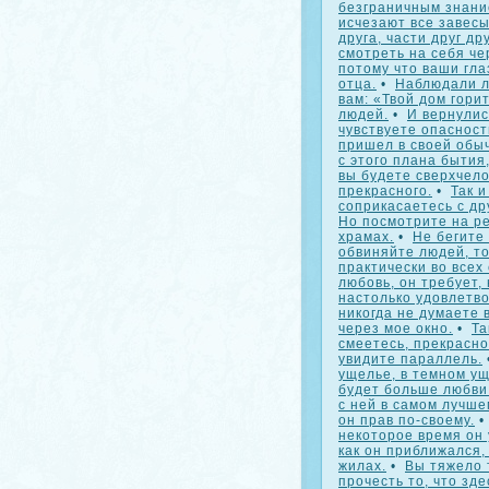
безграничным знание
исчезают все завесы
друга, части друг дру
смотреть на себя че
потому что ваши гла
отца.
•
Наблюдали ли
вам: «Твой дом гори
людей.
•
И вернулис
чувствуете опасност
пришел в своей обы
с этого плана бытия
вы будете сверхчело
прекрасного.
•
Так и
соприкасаетесь с др
Но посмотрите на ре
храмах.
•
Не бегите 
обвиняйте людей, то
практически во всех
любовь, он требует, 
настолько удовлетв
никогда не думаете 
через мое окно.
•
Та
смеетесь, прекрасно
увидите параллель.
ущелье, в темном ущ
будет больше любви
с ней в самом лучше
он прав по-своему.
некоторое время он 
как он приближался,
жилах.
•
Вы тяжело 
прочесть то, что зд