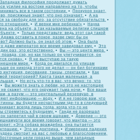
Западная философия продолжает думать
все усилие на востоке направлено на то, чтобы
ринимать все в таком состоянии.
•
Прокурор знает,
ово, присяжные знают, что оно означает.
•
А на
я за свободу для эго, за отсутствие обязательств.
•
го отношения.
•
И верни мне ребенка!»
•
Наука
ена на объекте, а так называемые религии слишком
убъекте.
•
Только представьте: ведь этот сад такой
 Адама оставить в покое, разве смог бы он
во? Должно быть, он знал об этом.
•
Она была
то даже император все время завидовал ему.
•
Это
один раз, это естественно.
•
Вы — это центр мира.
•
 правда, сэр, но как только он улетучивается, он
тся снова».
•
Я не выступаю за такую
внешнем мире.
•
Когда он двигался по улицам
ьше он никогда этого не делал — он бил ботинками
о интуиция, рисование, танцы, спектакли.
•
Как
мой территорией? Карта такая маленькая, а
ольшая.
•
Но есть что-то в вас, что вечно: то, что
•
Вы можете знать о любви, но это не настоящее
не скажет, что его окружает тьма ночи.
•
Все ваши
ам, а разум — это центральный резервуар, в
ляют информацию — воду.
•
И я не говорю вам, что
стинны, вы будете несчастными где-то в следующей
зникает всегда лишь тогда, когда что-то не
вы стремитесь к будущему.
•
Ганди не разрешал
, он запретил чай в своем ашраме.
•
Доверие — это
ишнамурти все время говорит, что мантра — это
ворит: «Эта собака враждебна, она пытается
нтрацию.
•
Это не доктрина.
•
Измерение падения
удрец смотрит на вас с любовью и благословением,
Восточные цели гораздо выше, чем западные