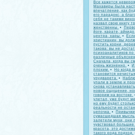
Все кажется неверо
Махавиры была наст
впечатление, как бу
его парадокс, а бла
себя не такими вин
назвал свою книгу т
женственны.
•
Перв
йоге, карате, айкидо
центра, хары.
•
Если
христианин, вы долж
пустить корни, дере
такова: вы не доста
психоаналитиков по 
различные объяснен
Сначала, когда вы с
очень жизненно.
•
И
плохим.
•
Но когда 
становится нечисты
урудварета.
•
Наблю
упали в землю и про
снова устанавливать
новое ощущение, но
говорим на востоке.
улетал, уже будут ме
но ему будет столько
реальности не остан
цепочка.
•
Привычки
сумасшедшая мысль о
залетели мухи, они 
чувствовал большие
красота, это достиж
такого рода подход.