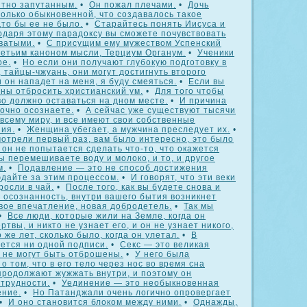
ятно запутанным.
•
Он пожал плечами.
•
Дочь
олько обыкновенной, что создавалось такое
дто бы ее не было.
•
Старайтесь понять Иисуса и
годаря этому парадоксу вы сможете почувствовать
оватыми.
•
С присущим ему мужеством Успенский
ретьим каноном мысли, Терциум Органум.
•
Ученики
ое.
•
Но если они получают глубокую подготовку в
, тайцы-чжуань, они могут достигнуть второго
 он нападет на меня, я буду смеяться.
•
Если вы
ны отбросить христианский ум.
•
Для того чтобы
во должно оставаться на дном месте.
•
И причина
точно осознаете.
•
А сейчас уже существуют тысячи
всему миру, и все имеют свои собственные
ия.
•
Женщина убегает, а мужчина преследует их.
•
мотрели первый раз, вам было интересно, это было
 он не попытается сделать что-то, что окажется
вы перемешиваете воду и молоко, и то, и другое
м.
•
Подавление — это не способ достижения
дайте за этим процессом.
•
И говорят, что эти веки
росли в чай.
•
После того, как вы будете снова и
 осознанность, внутри вашего бытия возникнет
вое впечатление, новая добродетель.
•
Так мы
•
Все люди, которые жили на Земле, когда он
ртвы, и никто не узнает его, и он не узнает никого,
 же лет, сколько было, когда он улетал.
•
В
ется ни одной подписи.
•
Секс — это великая
 не могут быть отброшены.
•
У него была
 том, что в его тело через нос во время сна
продолжают жужжать внутри, и поэтому он
 трудности.
•
Уединение — это необыкновенная
ение.
•
Но Патанджали очень логично опровергает
•
И оно становится блоком между ними.
•
Однажды,