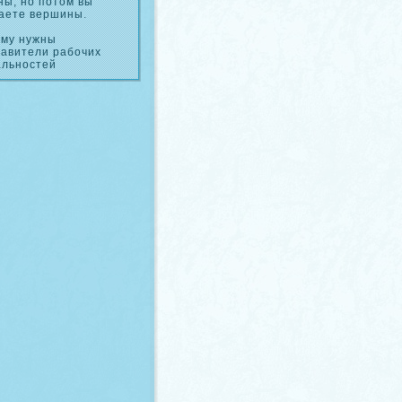
ы, но потом вы
аете вершины.
му нужны
тавители рабочих
альностей