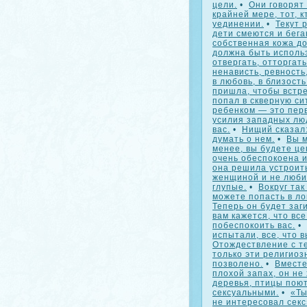
цели.
•
Они говорят
крайней мере, тот, 
уединении.
•
Текут 
дети смеются и бег
собственная кожа до
должна быть исполь
отвергать, отторгать
ненависть, ревность,
в любовь, в близость
пришла, чтобы встре
попал в скверную си
ребенком — это пер
усилия западных лю
вас.
•
Нищий сказал
думать о нем.
•
Вы м
менее, вы будете це
очень обеспокоена и
она решила устроить
женщиной и не любит
глупые.
•
Вокруг так
можете попасть в ло
Теперь он будет заг
вам кажется, что все
побеспокоить вас.
•
испытали, все, что 
Отождествление с те
только эти религиоз
позволено.
•
Вместе
плохой запах, он не
деревья, птицы поют
сексуальными.
•
«Ты
не интересовал секс