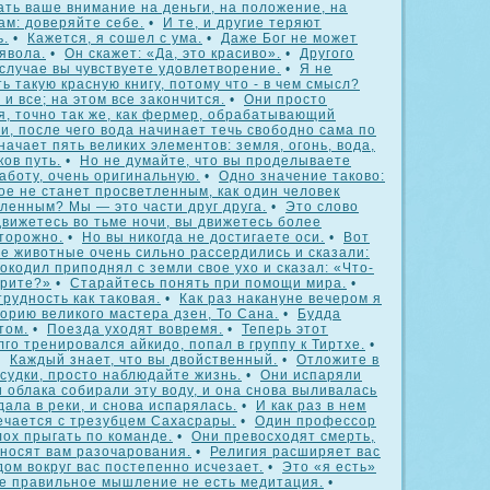
ть ваше внимание на деньги, на положение, на
ам: доверяйте себе.
•
И те, и другие теряют
ь.
•
Кажется, я сошел с ума.
•
Даже Бог не может
явола.
•
Он скажет: «Да, это красиво».
•
Другого
 случае вы чувствуете удовлетворение.
•
Я не
ь такую красную книгу, потому что - в чем смысл?
и все; на этом все закончится.
•
Они просто
я, точно так же, как фермер, обрабатывающий
и, после чего вода начинает течь свободно сама по
начает пять великих элементов: земля, огонь, вода,
ков путь.
•
Но не думайте, что вы проделываете
аботу, очень оригинальную.
•
Одно значение таково:
лое не станет просветленным, как один человек
ленным? Мы — это части друг друга.
•
Это слово
движетесь во тьме ночи, вы движетесь более
торожно.
•
Но вы никогда не достигаете оси.
•
Вот
е животные очень сильно рассердились и сказали:
рокодил приподнял с земли свое ухо и сказал: «Что-
орите?»
•
Старайтесь понять при помощи мира.
•
трудность как таковая.
•
Как раз накануне вечером я
орию великого мастера дзен, То Сана.
•
Будда
том.
•
Поезда уходят вовремя.
•
Теперь этот
лго тренировался айкидо, попал в группу к Тиртхе.
•
•
Каждый знает, что вы двойственный.
•
Отложите в
судки, просто наблюдайте жизнь.
•
Они испаряли
и облака собирали эту воду, и она снова выливалась
дала в реки, и снова испарялась.
•
И как раз в нем
ечается с трезубцем Сахасрары.
•
Один профессор
ох прыгать по команде.
•
Они превосходят смерть,
иносят вам разочарования.
•
Религия расширяет вас
дом вокруг вас постепенно исчезает.
•
Это «я есть»
е правильное мышление не есть медитация.
•