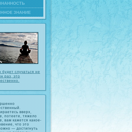
ЗНАННОСТЬ
ИННОЕ ЗНАНИЕ
о будет случаться не
н раз, это
тественно.
ершенно
ественный.
ираетесь вверх,
е, потеете, тяжело
, вам кажется какое-
овение, что это
можно — достигнуть