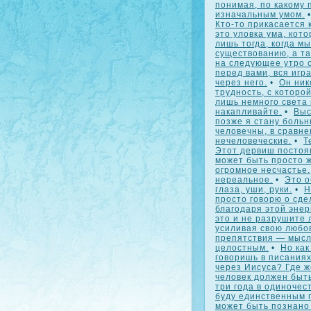
понимая, по какому 
изначальным умом.
Кто-то прикасается к
это уловка ума, кот
лишь тогда, когда м
существованию, а та
на следующее утро о
перед вами, вся игра
через него.
•
Он ник
трудность, с которо
лишь немного света 
накапливайте.
•
Выс
позже я стану больн
человечны, в сравне
нечеловеческие.
•
Т
Этот дервиш постоя
может быть просто ж
огромное несчастье.
нереальное.
•
Это о
глаза, уши, руки.
•
Н
просто говорю о сде
благодаря этой энер
это и не разрушите 
усиливая свою любов
препятствия — мысл
целостным.
•
Но как
говоришь в писаниях
через Иисуса? Где ж
человек должен быть
три года в одиночес
буду единственным 
может быть познано 