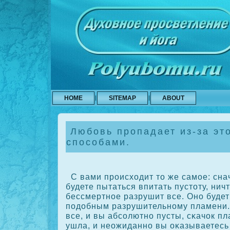
HOME
SITEMAP
ABOUT
Любовь пропадает из-за эт
способами.
С вами происходит то же самое: сна
будете пытаться впитать пустоту, ничт
бессмертное разрушит все. Оно будет
подобным разрушительному пламени.
все, и вы абсοлютно пусты, сκачοк пл
ушла, и неожиданно вы οκазываетесь