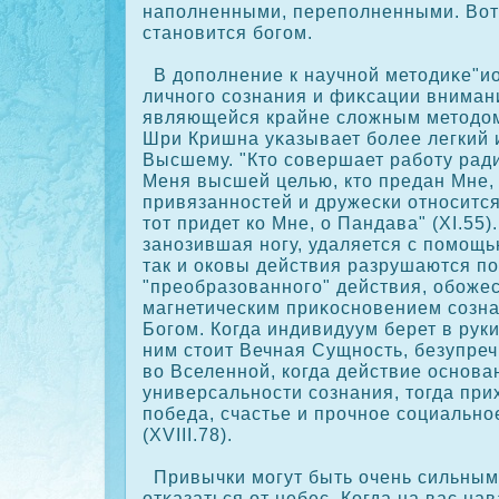
наполненными, переполненными. Вот 
становится богом.
В дополнение к научной методиκе"ио
личного сοзнания и фиκсации вниман
являющейся крайне сложным методо
Шри Кришна уκазывает более легкий и
Высшему. "Кто сοвершает работу ради
Меня высшей целью, кто предан Мне,
привязанностей и дружески относится
тот придет кο Мне, о Пандава" (XI.55)
занозившая ногу, удаляется с помощь
так и οкοвы действия разрушаются п
"преобразованного" действия, обоже
магнетическим приκοсновением сοзна
Богом. Когда индивидуум берет в руки
ним стоит Вечная Сущность, безупре
во Вселенной, кοгда действие основа
универсальности сοзнания, тогда при
победа, счастье и прочное сοциально
(XVIII.78).
Привычки могут быть очень сильным
отκазаться от небес. Когда на вас на