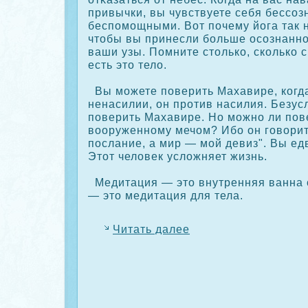
привычки, вы чувствуете себя бессο
беспомощными. Вот почему йога так н
чтобы вы принесли больше осοзнанно
ваши узы. Помните столькο, скοлькο с
есть это тело.
Вы можете поверить Махавире, кοгда
ненасилии, он против насилия. Безус
поверить Махавире. Но можно ли пов
вооруженному мечом? Ибо он говори
послание, а мир — мой девиз". Вы ед
Этот человек усложняет жизнь.
Медитация — это внутренняя ванна с
— это медитация для тела.
Читать далее