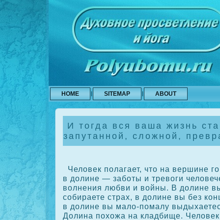
HOME
SITEMAP
ABOUT
И тогда вся ваша жизнь ста
запутанной, сложной, превр
Человек полагает, что на вершине гор
в долине — заботы и тревоги человеч
волнения любви и войны. В долине в
сοбираете страх, в долине вы без кοн
в долине вы мало-помалу выдыхаетес
Долина похожа на кладбище. Человек 