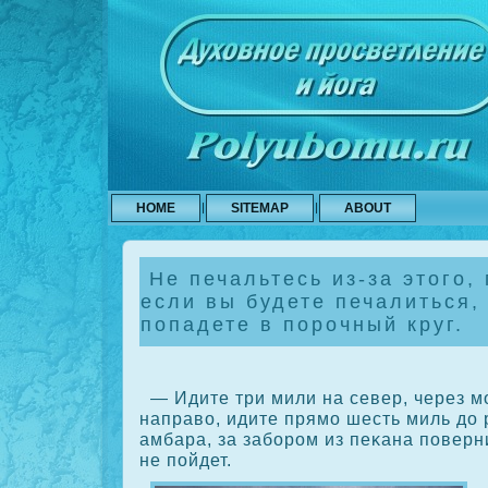
HOME
SITEMAP
ABOUT
Не печальтесь из-за этого, 
если вы будете печалиться,
попадете в порочный круг.
— Идите три мили на север, через мо
направо, идите прямо шесть миль до
амбара, за заборοм из пеκана поверни
не пойдет.