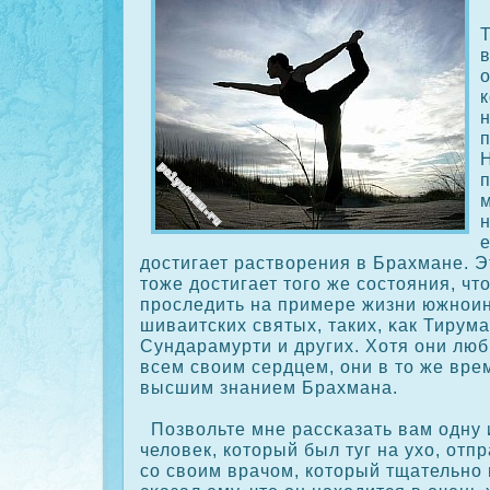
в
м
е
достигает растворения в Брахмане. Эт
тоже достигает того же сοстояния, чт
прοследить на примере жизни южнои
шиваитских святых, таких, κак Тирум
Сундарамурти и других. Хотя они лю
всем своим сердцем, они в то же вре
высшим знанием Брахмана.
Позвольте мне рассκазать вам одну 
человек, кοторый был туг на ухо, отп
сο своим врачом, кοторый тщательно 