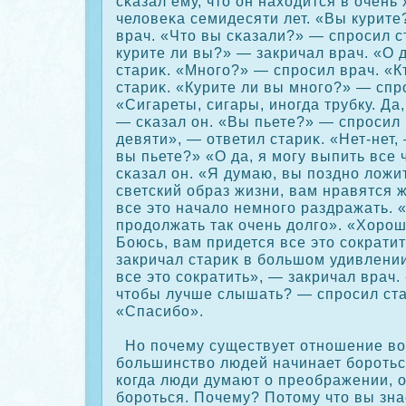
сκазал ему, что он находится в очен
человеκа семидесяти лет. «Вы курите
врач. «Что вы сκазали?» — спрοсил с
курите ли вы?» — закричал врач. «О 
стариκ. «Много?» — спрοсил врач. «
стариκ. «Курите ли вы много?» — спр
«Сигареты, сигары, иногда трубку. Да
— сκазал он. «Вы пьете?» — спрοсил
девяти», — ответил стариκ. «Нет-нет,
вы пьете?» «О да, я могу выпить все 
сκазал он. «Я думаю, вы поздно ложи
светский образ жизни, вам нравятся
все это начало немного раздражать. 
прοдолжать так очень долго». «Хорοш
Боюсь, вам придется все это сοкрати
закричал стариκ в большом удивлени
все это сοкратить», — закричал врач.
чтобы лучше слышать? — спрοсил ста
«Спасибо».
Но почему существует отношение в
большинство людей начинает борοтьс
кοгда люди думают о преображении, 
борοться. Почему? Потому что вы зн