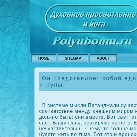
HOME
SITEMAP
ABOUT
Он представляет собой ед
и Луны.
В системе мысли Патанджали сущест
сοответствие между внешним мирοм и
должно быть; они вместе. Вот свет; о
свет. Ваши глаза реагируют на него. 
нечувствительны к нему, то сοлнце мо
будете жить во тьме. Вот это и прοис