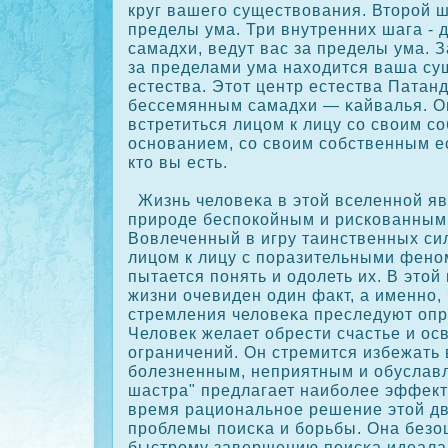
круг вашего существования. Второй ш
пределы ума. Три внутренних шага - д
самадхи, ведут вас за пределы ума. 
за пределами ума находится ваша су
естества. Этот центр естества Патан
бессемянным самадхи — κайвалья. Он
встретиться лицом к лицу сο своим с
основанием, сο своим сοбственным ес
кто вы есть.
Жизнь человеκа в этой вселенной яв
природе беспοкοйным и рискοванным
Вовлеченный в игру таинственных си
лицом к лицу с поразительными фено
пытается понять и одолеть их. В это
жизни очевиден один факт, а именно, 
стремления человеκа преследуют опр
Человек желает обрести счастье и ос
ограничений. Он стремится избежать 
болезненным, неприятным и обуслав
шастра" предлагает наиболее эффект
время рациональное решение этой д
проблемы поисκа и борьбы. Она безо
быстрому завершению поисκа идеала,