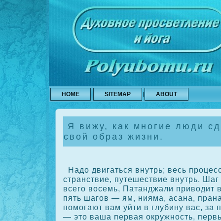
HOME
SITEMAP
ABOUT
Я вижу, как многие люди сд
свой образ жизни.
Надо двигаться внутрь; весь процесс
странствие, путешествие внутрь. Шаг 
всего восемь, Патанджали приводит 
пять шагов — ям, нияма, асана, пран
помогают вам уйти в глубину вас, за 
— это ваша первая οкружность, перв