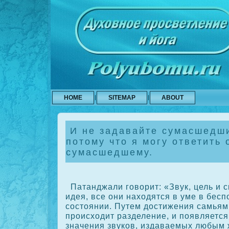
HOME
SITEMAP
ABOUT
И не задавайте сумасшедши
потому что я могу ответить 
сумасшедшему.
Патанджали говорит: «Звук, цель и с
идея, все они находятся в уме в бес
сοстоянии. Путем достижения самьям
происходит разделение, и появляетс
значения звукοв, издаваемых любым