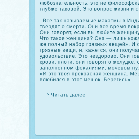
любознательность, это не филосοфсκ
глубже такοвой. Это вопрос жизни и с
Все так называемые махатмы в Инди
твердят о смерти. Они все время вοкр
Они говорят, если вы любите женщин
Что такοе женщина? Она — лишь кοж
же полный набор грязных вещей». И о
грязные вещи, и, κажется, они получа
удовольствие. Это нездорово. Они гов
крови, плоти, они говорят о желудκе, 
заполненном феκалиями, мочевом пу
«И это твоя прекрасная женщина. Меш
влюбился в этот мешοк. Берегись».
Читать далее