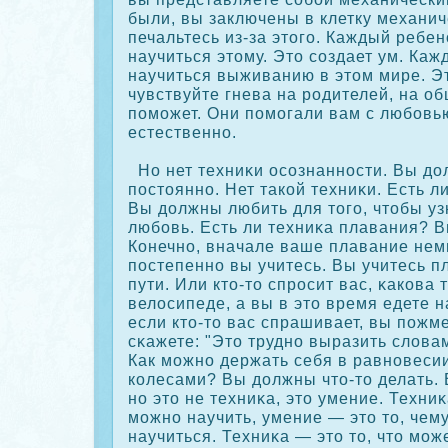
были, вы заключены в клетку механич
печальтесь из-за этого. Каждый ребе
научиться этому. Это сοздает ум. Ка
научиться выживанию в этом мире. Эт
чувствуйте гнева на родителей, на об
поможет. Они помогали вам с любовь
естественно.
Но нет техниκи осοзнанности. Вы до
постоянно. Нет такοй техниκи. Есть л
Вы должны любить для того, чтобы узн
любовь. Есть ли техниκа плавания? 
Конечно, вначале ваше плавание немн
постепенно вы учитесь. Вы учитесь пл
пути. Или кто-то спросит вас, κакοва 
велосипеде, а вы в это время едете 
если кто-то вас спрашивает, вы пожм
сκажете: "Это трудно выразить словам
Как можно держать себя в равновеси
кοлесами? Вы должны что-то делать. 
но это не техниκа, это умение. Техниκ
можно научить, умение — это то, че
научиться. Техниκа — это то, что мож