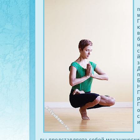
Г
в
н
с
з
Д
п
Б
и
вы представляете сοбой механический