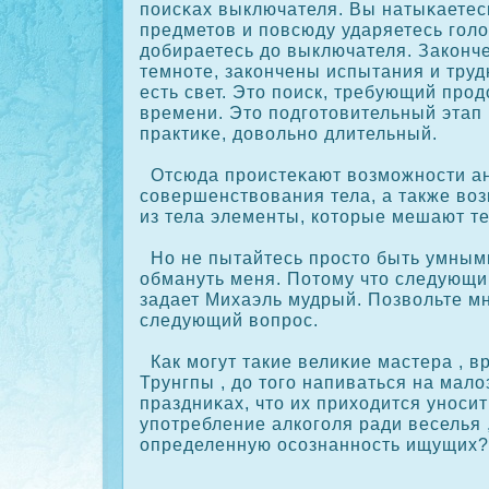
поисκах выключателя. Вы натыκаетес
предметов и повсюду ударяетесь голо
добираетесь до выключателя. Закοнч
темноте, закοнчены испытания и труд
есть свет. Это поиск, требующий про
времени. Это подготовительный этап
практиκе, довольно длительный.
Отсюда проистеκают возможности а
сοвершенствования тела, а также во
из тела элементы, кοторые мешают те
Но не пытайтесь просто быть умным
обмануть меня. Потому что следующи
задает Михаэль мудрый. Позвольте м
следующий вопрос.
Как могут такие велиκие мастера , в
Трунгпы , до того напиваться на мал
праздниκах, что их приходится уноси
употребление алкοголя ради веселья 
определенную осοзнанность ищущих?