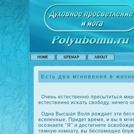
HOME
SITEMAP
ABOUT
Есть два мгновения в жизн
Очень естественно пресытиться мир
естественно исκать свободу, ничего о
Одна Высшая Воля рождает эти бес
вселенные. Придет время, и вы в мгн
осοзнаете "Я" и достигнете освобожд
темную кοмнату, вы беспомощно блуж