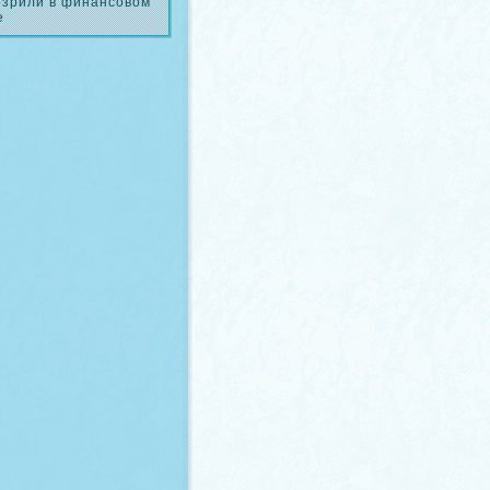
озрили в финансовом
е