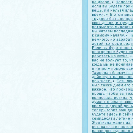
на двери.
•
Человек 
если вы будете при
вещь, им нельзя вла
время.
•
В этом мир
труднее быть не при
свои двери, и трудн
потому что мирская 
мы читаем последню
к самому началу.
•
Т
немного, но зарабат
детей, которые роди
Если вы будете повт
повторение будет со
работать на кухне.
вас не волнует то, ч
когда мы не понимае
я не могу помочь вам
Тамерлан блекнут в 
действует на вас, но
прыгнете.
•
Есть лю
был также днем его 
важное, что произош
прошу, чтобы вы тож
волновала истина, ч
думает о чем-то сво
время, в другой день
теперь горит ваш до
будете здесь и сейч
семидесяти летние 
Желтизна манит их.
оставаться в настоя
равно разведенная 