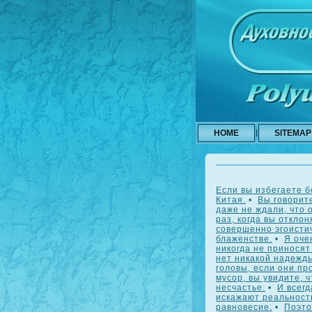
HOME
SITEMAP
Если вы избегаете б
Китая.
•
Вы говорит
даже не ждали, что 
раз, когда вы откло
совершенно эгоистич
блаженстве.
•
Я оче
никогда не приносят
нет никакой надежды
головы, если они пр
мусор, вы увидите, 
несчастье.
•
И всег
искажают реальност
равновесие.
•
Поэто