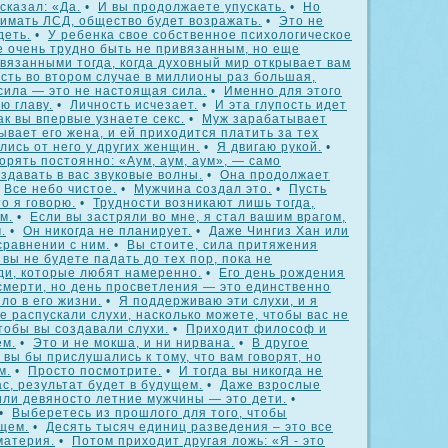
сказал: «Да.
•
И вы продолжаете упускать.
•
Но
нимать ЛСД, общество будет возражать.
•
Это не
деть.
•
У ребенка свое собственное психологическое
е очень трудно быть не привязанным, но еще
вязанными тогда, когда духовный мир открывает вам
ость во втором случае в миллионы раз большая,
сила — это не настоящая сила.
•
Именно для этого
ю главу.
•
Личность исчезает.
•
И эта глупость идет
ак вы впервые узнаете секс.
•
Муж зарабатывает
ывает его жена, и ей приходится платить за тех
лись от него у других женщин.
•
Я двигаю рукой.
•
орять постоянно: «Аум, аум, аум», — само
здавать в вас звуковые волны.
•
Она продолжает
•
Все небо чистое.
•
Мужчина создал это.
•
Пусть
то я говорю.
•
Трудности возникают лишь тогда,
м.
•
Если вы застряли во мне, я стал вашим врагом,
.
•
Он никогда не планирует.
•
Даже Чингиз Хан или
сравнении с ним.
•
Вы стоите, сила притяжения
 вы не будете падать до тех пор, пока не
ди, которые любят намеренно.
•
Его день рождения
смерти, но день просветления — это единственно
ло в его жизни.
•
Я поддерживаю эти слухи, и я
е распускали слухи, насколько можете, чтобы вас не
тобы вы создавали слухи.
•
Приходит философ и
ем.
•
Это и не мокша, и ни нирвана.
•
В другое
 вы бы прислушались к тому, что вам говорят, но
м.
•
Просто посмотрите.
•
И тогда вы никогда не
ас, результат будет в будущем.
•
Даже взрослые
или девяносто летние мужчины — это дети.
•
•
Выберетесь из прошлого для того, чтобы
щем.
•
Десять тысяч единиц разведения – это все
материя.
•
Потом приходит другая ложь: «Я - это