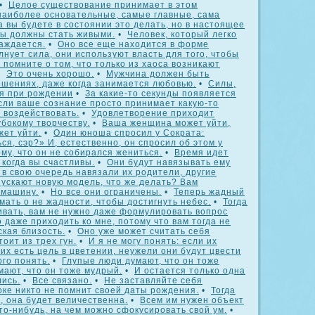
•
Целое существование принимает в этом
 наиболее основательные, самые главные, сама
да вы будете в состоянии это делать, но в настоящее
вы должны стать живыми.
•
Человек, который легко
лаждается.
•
Оно все еще находится в форме
лнует сила, они используют власть для того, чтобы
 помните о том, что только из хаоса возникают
•
Это очень хорошо.
•
Мужчина должен быть
ошениях, даже когда занимается любовью.
•
Силы,
я при рождении
•
За какие-то секунды появляется
сли ваше сознание просто принимает какую-то
 воздействовать.
•
Удовлетворение приходит
убокому творчеству.
•
Ваша женщина может уйти,
жет уйти.
•
Один юноша спросил у Сократа:
ся, сэр?» И, естественно, он спросил об этом у
му, что он не собирался жениться.
•
Время идет
 когда вы счастливы.
•
Они будут навязывать ему
м в свою очередь навязали их родители, другие
ускают новую модель, что же делать? Вам
 машину.
•
Но все они ограничены.
•
Теперь жадный
мать о не жадности, чтобы достигнуть небес.
•
Тогда
ивать, вам не нужно даже формулировать вопрос
о даже приходить ко мне, потому что вам тогда не
кая близость.
•
Оно уже может считать себя
тоит из трех гун.
•
И я не могу понять: если их
них есть цель в цветении, неужели они будут цвести
ого понять.
•
Глупые люди думают, что он тоже
мают, что он тоже мудрый.
•
И остается только одна
лись.
•
Все связано.
•
Не заставляйте себя
оке никто не помнит своей даты рождения.
•
Тогда
, она будет величественна.
•
Всем им нужен объект
то-нибудь, на чем можно сфокусировать свой ум.
•