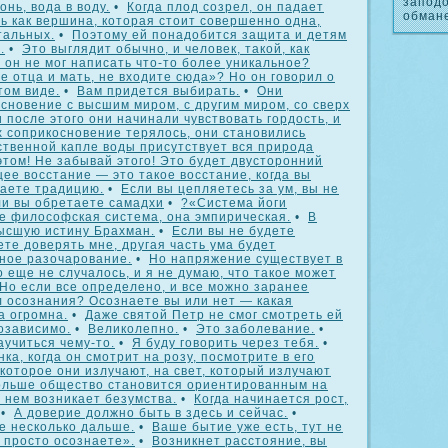
запод
онь, вода в воду.
•
Когда плод созрел, он падает
обман
ь как вершина, которая стоит совершенно одна,
тальных.
•
Поэтому ей понадобится защита и детям
.
•
Это выглядит обычно, и человек, такой, как
он не мог написать что-то более уникальное?
е отца и мать, не входите сюда»? Но он говорил о
том виде.
•
Вам придется выбирать.
•
Они
сновение с высшим миром, с другим миром, со сверх
 после этого они начинали чувствовать гордость, и
х соприкосновение терялось, они становились
ственной капле воды присутствует вся природа
этом! Не забывай этого! Это будет двусторонний
ее восстание — это такое восстание, когда вы
аете традицию.
•
Если вы цепляетесь за ум, вы не
ли вы обретаете самадхи
•
?«Система йоги
е философская система, она эмпирическая.
•
В
ысшую истину Брахман.
•
Если вы не будете
ете доверять мне, другая часть ума будет
нное разочарование.
•
Но напряжение существует в
 еще не случалось, и я не думаю, что такое может
Но если все определено, и все можно заранее
л осознания? Осознаете вы или нет — какая
а огромна.
•
Даже святой Петр не смог смотреть ей
озависимо.
•
Великолепно.
•
Это заболевание.
•
учиться чему-то.
•
Я буду говорить через тебя.
•
ка, когда он смотрит на розу, посмотрите в его
 которое они излучают, на свет, который излучают
ольше общество становится ориентированным на
в нем возникает безумства.
•
Когда начинается рост,
•
А доверие должно быть в здесь и сейчас.
•
е несколько дальше.
•
Ваше бытие уже есть, тут не
 просто осознаете».
•
Возникнет расстояние, вы