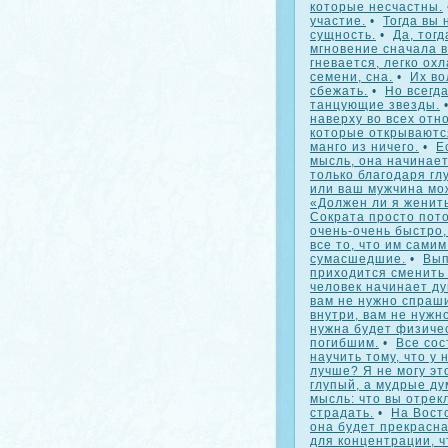
которые несчастны.
участие.
•
Тогда вы
сущность.
•
Да, тог
мгновение сначала 
гневается, легко ох
семени, сна.
•
Их во
сбежать.
•
Но всегда
танцующие звезды.
наверху во всех отн
которые открываютс
манго из ничего.
•
Е
мысль, она начинает
только благодаря гл
или ваш мужчина мо
«Должен ли я женить
Сократа просто пото
очень-очень быстро,
все то, что им сами
сумасшедшие.
•
Вып
приходится сменить
человек начинает ду
вам не нужно спраш
внутри, вам не нужн
нужна будет физичес
погибшим.
•
Все сос
научить тому, что у 
лучше? Я не могу эт
глупый, а мудрые ду
мысль: что вы отрек
страдать.
•
На Вост
она будет прекрасна
для концентрации, ч