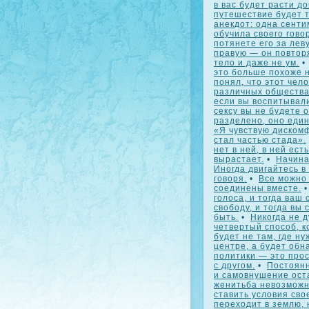
в вас будет расти до
путешествие будет т
анекдот: одна сенти
обучила своего гово
потянете его за лев
правую — он повтор
тело и даже не ум.
это больше похоже н
понял, что этот чело
различных обществах
если вы воспитывали
сексу вы не будете о
разделено, оно един
«Я чувствую дискомф
стал частью стада».
нет в ней, в ней ест
вырастает.
•
Начина
Иногда двигайтесь в 
говоря.
•
Все можно 
соединены вместе.
голоса, и тогда ваш
свободу, и тогда вы 
быть.
•
Никогда не 
четвертый способ, 
будет не там, где н
центре, а будет обн
политики — это прос
с другом.
•
Постоянн
и самовнушение оста
женитьба невозможн
ставить условия сво
переходит в землю, 