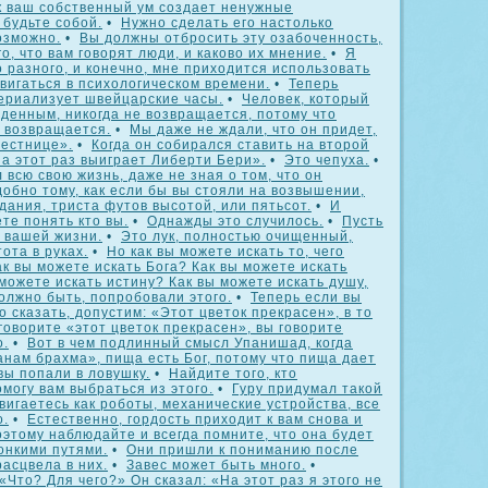
ак ваш собственный ум создает ненужные
 будьте собой.
•
Нужно сделать его настолько
озможно.
•
Вы должны отбросить эту озабоченность,
о, что вам говорят люди, и каково их мнение.
•
Я
о разного, и конечно, мне приходится использовать
вигаться в психологическом времени.
•
Теперь
ериализует швейцарские часы.
•
Человек, который
жденным, никогда не возвращается, потому что
е возвращается.
•
Мы даже не ждали, что он придет,
лестнице».
•
Когда он собирался ставить на второй
«На этот раз выиграет Либерти Бери».
•
Это чепуха.
•
всю свою жизнь, даже не зная о том, что он
обно тому, как если бы вы стояли на возвышении,
дания, триста футов высотой, или пятьсот.
•
И
те понять кто вы.
•
Однажды это случилось.
•
Пусть
 вашей жизни.
•
Это лук, полностью очищенный,
ота в руках.
•
Но как вы можете искать то, чего
к вы можете искать Бога? Как вы можете искать
можете искать истину? Как вы можете искать душу,
олжно быть, попробовали этого.
•
Теперь если вы
о сказать, допустим: «Этот цветок прекрасен», в то
 говорите «этот цветок прекрасен», вы говорите
о.
•
Вот в чем подлинный смысл Упанишад, когда
нам брахма», пища есть Бог, потому что пища дает
вы попали в ловушку.
•
Найдите того, кто
омогу вам выбраться из этого.
•
Гуру придумал такой
вигаетесь как роботы, механические устройства, все
о.
•
Естественно, гордость приходит к вам снова и
оэтому наблюдайте и всегда помните, что она будет
онкими путями.
•
Они пришли к пониманию после
расцвела в них.
•
Завес может быть много.
•
Что? Для чего?» Он сказал: «На этот раз я этого не