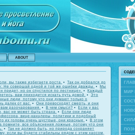
ABOUT
СОДЕ
ГЛА
оли, вы также избегаете роста.
•
Так он добрался до
е: Не совершай одной и той же ошибки дважды.
•
Мы
он придет, но он спустился по лестнице».
•
Каждый
МИР 
няетесь, вам приходится искать путь домой.
•
Это
ные люди, потому что они думают только о
СОС
нь далек от вас.
•
Они превосходят смерть, и они
 вам разочарования.
•
В чем смысл?
•
Если у вас
ЭВО
НОВ
, вас не может быть страха.
•
Если они люди
офессора, вице-канцлеры, политики и подобный
СИЛА
что их головы очень шустрые, они красные.
•
В этом
да помните, все объяснения ложные, потому что они
ь.
•
Так не должно быть, но природа сохраняет
ПОЗН
му, если вы будете стабильны рядом с этим хаосом,