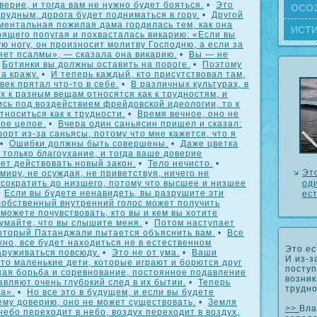
верие, и тогда вам не нужно будет бояться.
•
Это
ОСΟ
рудным, дорога будет подниматься в гору.
•
Другой
ментальная пожилая дама гордилась тем, как она
ИСТ
рящего попугая и похвасталась викарию: «Если вы
ую ногу, он произносит молитву Господню, а если за
яет псалмы», — сказала она викарию.
•
Вы — не
•
Ботинки вы должны оставить на пороге.
•
Поэтому
а кражу.
•
И теперь каждый, кто присутствовал там,
век прятал что-то в себе.
•
В различных культурах, в
 к разным вещам относятся как к трудностям, и
сь под воздействием фрейдовской идеологии, то к
тноситься как к трудности.
•
Время вечное, оно не
ое целое.
•
Вчера один саньясин пришел и сказал:
орт из-за саньясы, потому что мне кажется, что я
•
Ошибки должны быть совершены.
•
Даже цветка
ь только благоухание, и тогда ваше доверие
ет действовать новый закон.
•
Тело нечисто.
•
Эт
миру, не осуждая, не приветствуя, ничего не
оди
сократить до низшего, потому что высшее и низшее
•
Если вы будете ненавидеть, вы разрушите эти
ес
 собственный внутренний голос может получить
сможете почувствовать, кто вы и кем вы хотите
думайте, что вы слышите меня.
•
Потом наступает
который Патанджали пытается объяснить вам.
•
Все
ужно, все будет находиться не в естественном
Это ес
аруживаться повсюду.
•
Это не от ума.
•
Ваши
И из-з
то маленькие дети, которые играют и борются друг
поступ
ая борьба и соревнование, постоянное подавление
возник
вляют очень глубокий след в их бытии.
•
Теперь
трудно
а».
•
Но все это в будущем, и если вы будете
ему доверию, оно не может существовать.
•
Земля
>>
Вла
небо переходит в небо, воздух переходит в воздух,