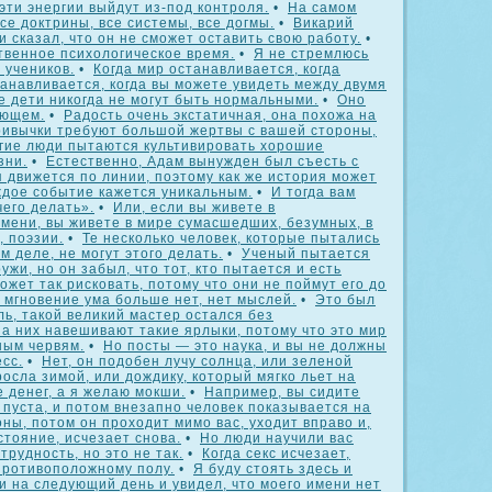
эти энергии выйдут из-под контроля.
•
На самом
се доктрины, все системы, все догмы.
•
Викарий
и сказал, что он не сможет оставить свою работу.
•
твенное психологическое время.
•
Я не стремлюсь
 учеников.
•
Когда мир останавливается, когда
анавливается, когда вы можете увидеть между двумя
е дети никогда не могут быть нормальными.
•
Оно
ующем.
•
Радость очень экстатичная, она похожа на
ивычки требуют большой жертвы с вашей стороны,
гие люди пытаются культивировать хорошие
зни.
•
Естественно, Адам вынужден был съесть с
 движется по линии, поэтому как же история может
ждое событие кажется уникальным.
•
И тогда вам
его делать».
•
Или, если вы живете в
мени, вы живете в мире сумасшедших, безумных, в
, поэзии.
•
Те несколько человек, которые пытались
м деле, не могут этого делать.
•
Ученый пытается
ужи, но он забыл, что тот, кто пытается и есть
может так рисковать, потому что они не поймут его до
 мгновение ума больше нет, нет мыслей.
•
Это был
ль, такой великий мастер остался без
а них навешивают такие ярлыки, потому что это мир
ным червям.
•
Но посты — это наука, и вы не должны
сс.
•
Нет, он подобен лучу солнца, или зеленой
росла зимой, или дождику, который мягко льет на
 денег, а я желаю мокши.
•
Например, вы сидите
 пуста, и потом внезапно человек показывается на
оны, потом он проходит мимо вас, уходит вправо и,
стояние, исчезает снова.
•
Но люди научили вас
 трудность, но это не так.
•
Когда секс исчезает,
противоположному полу.
•
Я буду стоять здесь и
и на следующий день и увидел, что моего имени нет