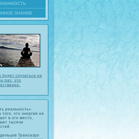
ЗНАННОСТЬ
ИННОЕ ЗНАНИЕ
о будет случаться не
н раз, это
тественно.
ть реальность».
а того, что энергия не
ает в это место,
ают тысячи
стей.
дельцев Трансаэро