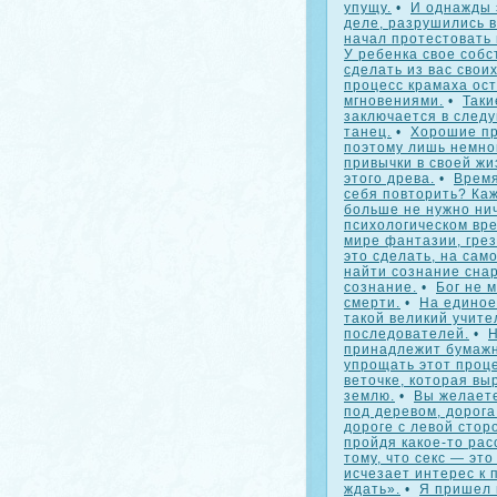
упущу.
•
И однажды 
деле, разрушились в
начал протестовать 
У ребенка свое собс
сделать из вас своих
процесс крамаха ост
мгновениями.
•
Таки
заключается в след
танец.
•
Хорошие пр
поэтому лишь немно
привычки в своей жи
этого древа.
•
Время
себя повторить? Ка
больше не нужно нич
психологическом вре
мире фантазии, грез
это сделать, на само
найти сознание снар
сознание.
•
Бог не 
смерти.
•
На единое
такой великий учите
последователей.
•
Н
принадлежит бумаж
упрощать этот проце
веточке, которая вы
землю.
•
Вы желаете
под деревом, дорога
дороге с левой стор
пройдя какое-то рас
тому, что секс — это
исчезает интерес к 
ждать».
•
Я пришел 