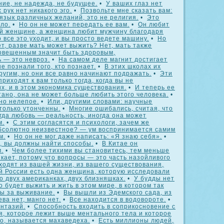
ние, не надежда, не будущее.
•
У ваших глаз нет
 рук нет никакого эго.
•
Позвольте мне сказать вам:
язык различных желаний, это не религия.
•
Это
ло.
•
Но он не может передать ее вам.
•
Он любит
ой женщине, а женщина любит мужчину благодаря
 все это уходит, и вы просто ведете машину.
•
Но
т, разве мать может выжить? Нет, мать также
овешенным значит быть здоровым,
 — это невроз.
•
На самом деле магнит достигает
е познали того, кто познает.
•
В этих школах их
ругим, но они все равно начинают подражать.
•
Эти
риходят к вам только тогда, когда вы не
х, и в этом экономика существования.
•
И теперь ее
ано, она не может больше любить этого человека.
•
но нелепое.
•
Или, другими словами: научные
только утонченны.
•
Многие ошибались, считая, что
гда любовь — реальность, иногда она может
м.
•
С этим согласятся и психологи, зачем же
абсолютно неизвестное? — ум воспринимается самим
м.
•
Но он не мог даже написать: «Я знаю себя».
•
, вы должны найти способы.
•
В Китае он
.
•
Чем более тихими вы становитесь, тем меньше
икает, потому что вопросы — это часть назойливого
ходят из вашей жизни, из вашего существования,
й России есть одна женщина, которую исследовали
о двух американках, двух близняшках.
•
У будды нет
 будет выжить и жить в этом мире, в котором так
бы за выживание.
•
Вы вышли из Эдемского сада, из
ва нет, манго нет.
•
Все находится в водовороте.
•
антазий.
•
Способность входить в соприкосновение с
я, которое лежит выше ментального тела и которое
о, называется махаведеха.
•
Есть миллионы людей,