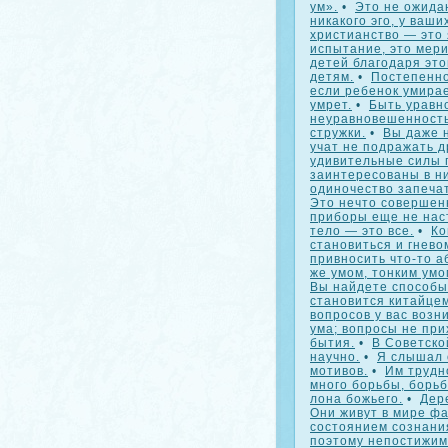
ум».
•
Это не ожида
никакого эго, у ваших
христианство — это 
испытание, это мери
детей благодаря эт
детям.
•
Постепенно
если ребенок умирае
умрет.
•
Быть уравн
неуравновешенность
стружки.
•
Вы даже н
учат не подражать д
удивительные силы п
заинтересованы в ни
одиночество запечат
Это нечто совершен
приборы еще не нас
тело — это все.
•
Ко
становиться и гнево
привносить что-то 
же умом, тонким умо
Вы найдете способы
становится китайцем
вопросов у вас возн
ума; вопросы не при
бытия.
•
В Советско
научно.
•
Я слышал 
мотивов.
•
Им трудно
много борьбы, борь
лона божьего.
•
Дере
Они живут в мире ф
состоянием сознани
поэтому непостижим