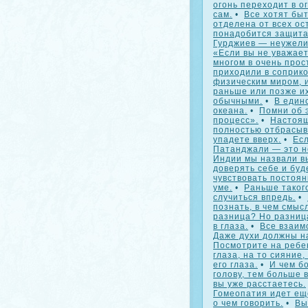
огонь переходит в ог
сам.
•
Все хотят быт
отделена от всех ос
понадобится защита
Гурджиев — неужели 
«Если вы не уважает
многом в очень прос
приходили в соприко
физическим миром, и
раньше или позже и
обычными.
•
В един
океана.
•
Помни об 
процесс».
•
Настоящ
полностью отбрасыв
упадете вверх.
•
Ес
Патанджали — это н
Индии мы назвали в
доверять себе и буд
чувствовать постоя
уме.
•
Раньше такого
случиться впредь.
•
познать, в чем смыс
разница? Но разниц
в глаза.
•
Все взаим
Даже духи должны на
Посмотрите на ребен
глаза, на то сияние,
его глаза.
•
И чем б
голову, тем больше 
вы уже расстаетесь.
Гомеопатия идет ещ
о чем говорить.
•
Вы