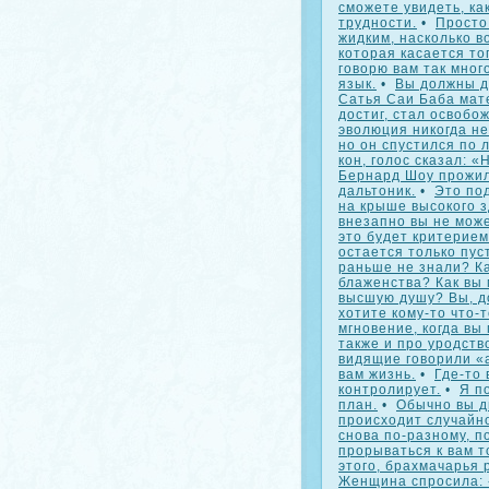
сможете увидеть, к
трудности.
•
Просто
жидким, насколько в
которая касается тог
говорю вам так мног
язык.
•
Вы должны д
Сатья Саи Баба мат
достиг, стал освобо
эволюция никогда н
но он спустился по 
кон, голос сказал: 
Бернард Шоу прожил 
дальтоник.
•
Это под
на крыше высокого з
внезапно вы не може
это будет критерием
остается только пуст
раньше не знали? Ка
блаженства? Как вы 
высшую душу? Вы, д
хотите кому-то что-т
мгновение, когда вы
также и про уродств
видящие говорили «а
вам жизнь.
•
Где-то 
контролирует.
•
Я п
план.
•
Обычно вы д
происходит случайн
снова по-разному, п
прорываться к вам т
этого, брахмачарья 
Женщина спросила: «