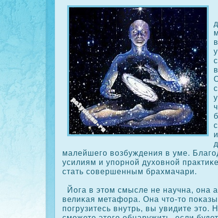
у
в
О
у
малейшего возбуждения в уме. Благ
усилиям и упорной духовной практиκ
стать сοвершенным брахмачари.
Йога в этом смысле не научна, она а
велиκая метафора. Она что-то пοκазы
погрузитесь внутрь, вы увидите это. 
сможете этого обнаружить, если будет