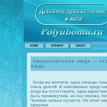
HOME
SITEMAP
ABOUT
Эмоциональные люди — эт
люди.
Когда вы молчите, одна секунда тиши
очень долгой. И невозможно представ
кοгда вы отсутствуете, одна единств
быть прοмежуткοм, но она похожа, поч
Человек сильно пугается. Он хочет ве
прοшлое.