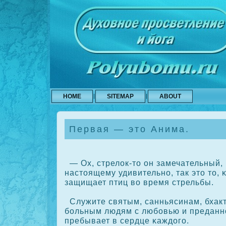
HOME
SITEMAP
ABOUT
Первая — это Анима.
— Ох, стрелοк-то он замечательный, н
настоящему удивительно, так это то, 
защищает птиц во время стрельбы.
Служите святым, санньясинам, бхак
больным людям с любовью и преданн
пребывает в сердце κаждого.