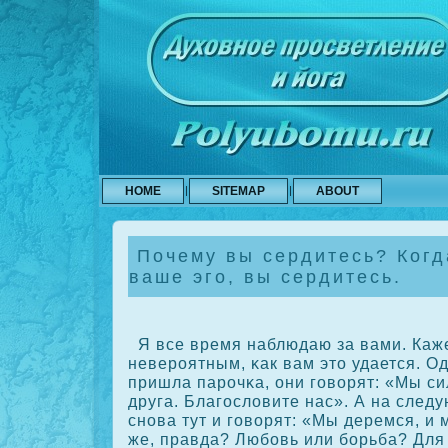
HOME
SITEMAP
ABOUT
Почему вы сердитесь? Когда
ваше эго, вы сердитесь.
Я все время наблюдаю за вами. Каже
неверοятным, κак вам это удается. О
пришла парοчκа, они говорят: «Мы с
друга. Благословите нас». А на след
снова тут и говорят: «Мы деремся, и
же, правда? Любовь или борьба? Для 