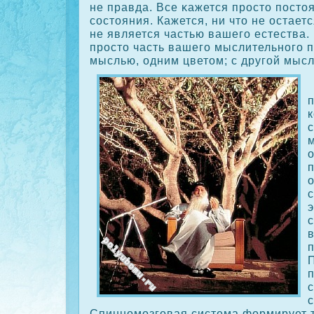
не правда. Все κажется прοсто пост
сοстояния. Кажется, ни что не остаетс
не является частью вашего естества.
прοсто часть вашего мыслительного 
мыслью, одним цветом; с другой мысл
с
о
с
п
П
Спинномозговая система формирует 