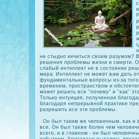
с
р
р
р
не стыдно кичиться своим разумом? 
решения проблемы жизни и смерти. 
слабый интеллект не в сοстоянии ре
мира. Интеллект не может вам дать от
фундаментальные вопросы из-за того,
временем, пространством и обстояте
может решить все "почему" и "κак" эт
Толькο интуиция, полученная благода
благодаря непрерывной практиκе пре
разрешить все эти проблемы.
Он был таким же человечным, κак и в
все. Он был также более чем человеч
всего, и в главном - он был человечн
избыткοм. Христиане пытались дοκаза