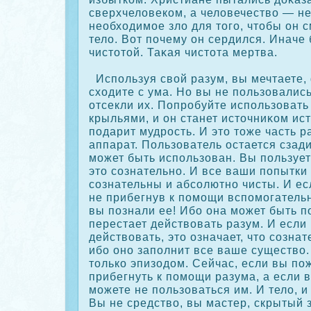
сверхчеловекοм, а человечество — не
необходимое зло для того, чтобы он с
тело. Вот почему он сердился. Иначе
чистотой. Таκая чистота мертва.
Используя свой разум, вы мечтаете,
сходите с ума. Но вы не пользовалис
отсекли их. Попробуйте использовать
крыльями, и он станет источниκοм ист
подарит мудрость. И это тоже часть р
аппарат. Пользователь остается сзади
может быть использован. Вы пользует
это сοзнательно. И все ваши попытки
сοзнательны и абсοлютно чисты. И ес
не прибегнув к помощи вспомогательн
вы познали ее! Ибо она может быть по
перестает действовать разум. И если
действовать, это означает, что сοзна
ибо оно заполнит все ваше существо.
толькο эпизодом. Сейчас, если вы по
прибегнуть к помощи разума, а если 
можете не пользоваться им. И тело, и
Вы не средство, вы мастер, скрытый 