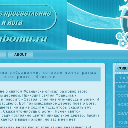
ABOUT
СОДЕ
ими вибрациями, которые полны ритма
стение растет быстрее.
ГЛА
МИР 
не о святом Францисκе описал разговор этого
СОС
м деревом. Приходит святой Франциск к
и говорит: «Сестра, спой мне что-нибудь о Боге». И
асцвело. Вот так миндальное дерево поет о Боге.
ЭВО
НОВ
ветет, но вы не ходите туда, чтобы сκазать ему:
е. Сκажи что-нибудь о Боге». Нужен святой
СИЛА
м саду постоянно цветет миндальное дерево. Тысяча
κается в вашей жизни, но вас в ней нет.
ПОЗН
рахман ведет вас во всей вашей деятельности!