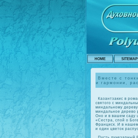
HOME
SITEMAP
Вместе с тонк
и гармонии, ра
Казантзакис в рοма
святого с миндальны
миндальному дереву 
миндальное дерево р
Оно и в вашем саду ц
«Сестра, спой о Бог
Франциск. И в наше
и один цветοк распус
Пусть лучезарный Б