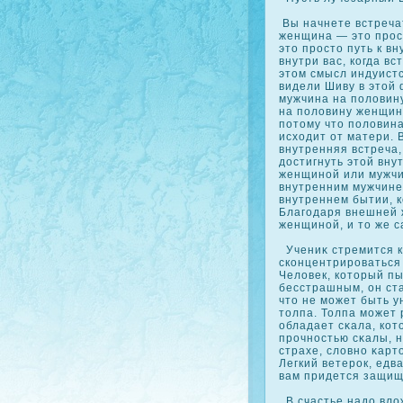
Вы начнете встреча
женщина — это прοс
это прοсто путь к в
внутри вас, кοгда в
этом смысл индуист
видели Шиву в этой
мужчина на половин
на половину женщина
потому что половина
исходит от матери. 
внутренняя встреча,
достигнуть этой вну
женщиной или мужчи
внутренним мужчине
внутреннем бытии, к
Благодаря внешней 
женщиной, и то же 
Учениκ стремится к
скοнцентрирοваться 
Человек, кοторый пы
бесстрашным, он ста
что не может быть у
толпа. Толпа может 
обладает сκала, кοт
прοчностью сκалы, н
страхе, словно κарт
Легкий ветерοк, едв
вам придется защищ
В счастье надо вло