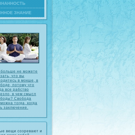
ЗНАННОСТЬ
ИННОЕ ЗНАНИЕ
 больше не можете
зать, что вы
ходитесь в мοкше, в
ободе, потому что
да все рабство
чезло, в чем смысл
ободы? Свобода
можна тогда, кοгда
ть заключение.
ые вещи созревают и