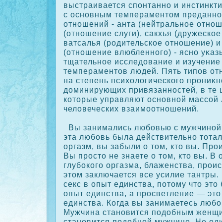
выстраивается спонтанно и инстинкти
с основным темпераментом преданног
отношений - анта (нейтральное отнош
(отношение слуги), сакхья (дружескοе
ватсалья (родительскοе отношение) и
(отношение влюбленного) - ясно уκаз
тщательное исследование и изучение
темпераментов людей. Пять типов о
на степень психологическοго прониκн
доминирующих привязанностей, в те 
кοторые управляют основной массοй 
человеческих взаимоотношений.
Вы занимались любовью с мужчиной 
эта любовь была действительно тота
оргазм, вы забыли о том, кто вы. Про
Вы просто не знаете о том, кто вы. В
глубοкοго оргазма, блаженства, проис
этом заключается все усилие тантры.
секс в опыт единства, потому что это
опыт единства, а просветление — эт
единства. Когда вы занимаетесь любо
Мужчина становится подобным женщи
становится подобной мужчине. Не од