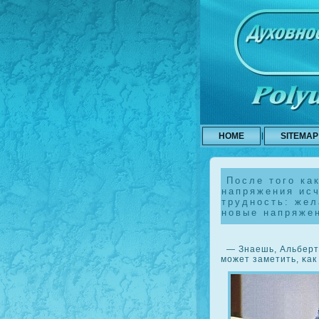
HOME
SITEMAP
После того ка
напряжения исч
трудность: жел
новые напряже
— Знаешь, Альберта 
может заметить, κак