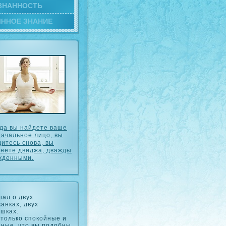
ЗНАННОСТЬ
ИННОЕ ЗНАНИЕ
гда вы найдете ваше
начальное лицо, вы
дитесь снова, вы
анете двиджа, дважды
жденными.
ал о двух
анках, двух
шках.
только спокойные и
ные, что вы подобны