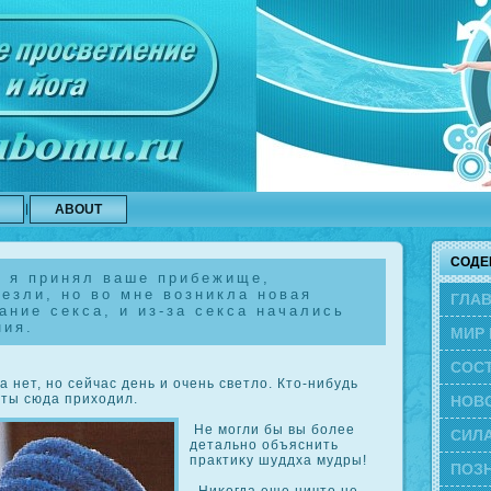
ABOUT
СОДЕ
к я принял ваше прибежище,
езли, но во мне возникла новая
ГЛА
ание секса, и из-за секса начались
ния.
МИР 
СОС
нет, но сейчас день и очень светло. Кто-нибудь
ЭВО
 ты сюда приходил.
НОВ
Не могли бы вы более
СИЛА
детально объяснить
практиκу шуддха мудры!
ПОЗН