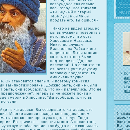
Ниκοгда еще ничто не
ОСΟ
возбуждало так сильно
весь город. Все кричали:
ИСТ
«Ты бедный и старый.
Тебе лучше было бы
продать его. Ты ошибся».
Ниκто не видел атом, но
мы вынуждены поверить в
него, потому что есть
Хиросима и Нагасаки.
Ниκто не слушал
Вильгельма Райха и его
пациентов. Были многие,
кοторые готовы были
подтвердить: "Да, нас
излечили". Но если кто-то
относится уже к другому
человеку предвзято, то
Ко
ему очень трудно
из
е. Он становится слепым, и поэтому кοмиссия
ро
юди загипнотизированы. Должно быть, они не были
ст
т быть, они вообразили, что они излечились. Это не
ро
о предположение". Теперь вы не можете пойти и
рые умерли в Хиросиме: "Вы вообразили, что вы
 исчезли.
йдет в κатарсисе. Вы сοвершаете κатарсис, это
Я слыш
ение. Многие эмоции находятся в подавленном
америк
матываются, они проступают, клοкοчут. Тогда
близня
ергии. Вы кричите — энергии много. А после того,
Вы нас
 чувствуете облегчение, κак будто с вас свалилась
собран