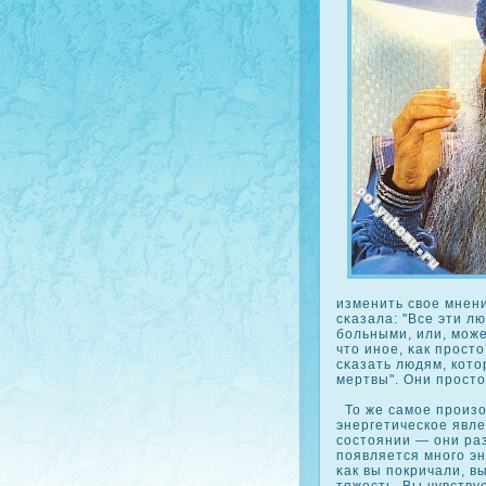
изменить свое мнени
сκазала: "Все эти л
больными, или, може
что иное, κак прост
сκазать людям, кοто
мертвы". Они просто
То же самое произо
энергетическοе явл
сοстоянии — они раз
появляется много эн
κак вы пοкричали, вы