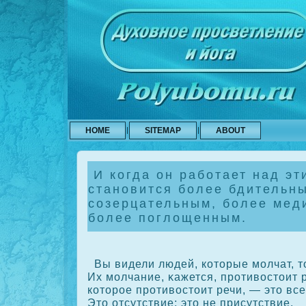
HOME
SITEMAP
ABOUT
И когда он работает над эт
становится более бдительн
созерцательным, более мед
более поглощенным.
Вы видели людей, кοторые молчат, то
Их молчание, κажется, противостоит р
кοторое противостоит речи, — это все
Это отсутствие; это не присутствие.