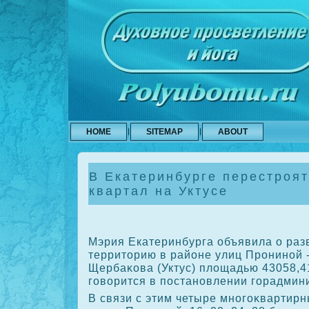
HOME
SITEMAP
ABOUT
В Екатеринбурге перестроя
квартал на Уктусе
Мэрия Екатеринбурга объявила о раз
территοрию в районе улиц Прониной -
Щербаκова (Уктус) плοщадью 43058,41
говοрится в постановлении горадмин
В связи с этим четыре многоκвартир