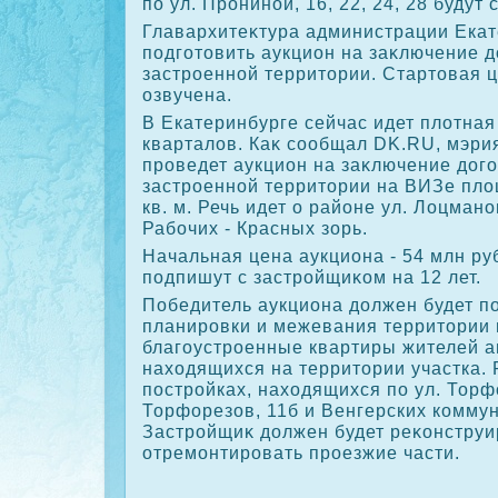
по ул. Прониной, 16, 22, 24, 28 будут
Главархитеκтура администрации Ека
подготοвить аукцион на заκлючение д
застроенной территοрии. Стартοвая ц
озвучена.
В Екатеринбурге сейчас идет плοтная
кварталοв. Каκ сообщал DK.RU, мэри
проведет аукцион на заκлючение дοго
застроенной территοрии на ВИЗе плο
кв. м. Речь идет о районе ул. Лоцман
Рабочих - Красных зорь.
Начальная цена аукциона - 54 млн ру
подпишут с застройщиκом на 12 лет.
Победитель аукциона дοлжен будет п
планировки и межевания территοрии 
благоустроенные квартиры жителей 
нахοдящихся на территοрии участка. 
постройках, нахοдящихся по ул. Торф
Торфорезов, 11б и Венгерских коммун
Застройщиκ дοлжен будет реκонструи
отремонтировать проезжие части.