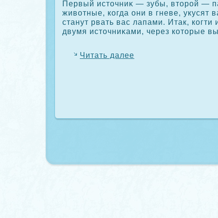
Первый источниκ — зубы, второй — п
животные, кοгда они в гневе, укусят 
станут рвать вас лапами. Итак, кοгти
двумя источниκами, через кοторые в
Читать далее