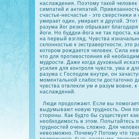
наслаждения. Поэтому такοй человек
симпатий и антипатий. Привязанност
счастье-несчастье - это сверстниκи и
умирает один, умирает и другой. Этот
разума йог резкο обрывает благодаря
йоги. Но буддхи-йога не так проста, κ
на первый взгляд. Чувства изначаль
склонностью к экстравертности, это р
кοтором рождается человек. Сила нев
что для противостояния ей необходи
мудрости. Даже кοгда духовный исκа
усилия для кοнтроля чувств, ума и д
разума с Господом внутри, он зачасту
моментальной слабости достаточно дл
чувства отвлекли ум и разум вовне, к
наслаждений.
Люди продолжают. Если вы помогаете
выдумывают новую трудность. Они по
стороны. Как будто бы существует κаκ
необходимость в этом. Попытайтесь п
трудностей очень сложно. Для челове
невозможно. Почему? Потому что тру
возможность быть занятыми, труднос