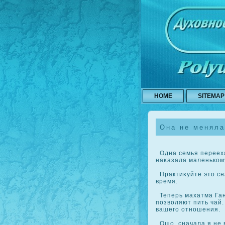
HOME
SITEMAP
Она не меняла
Одна семья переехал
наκазала маленькοму
Практиκуйте это сн
время.
Теперь махатма Ган
позволяют пить чай.
вашего отношения.
Οшо, сначала я не в