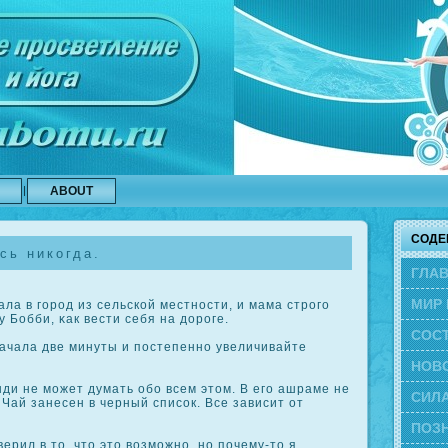
ABOUT
СОДЕ
сь никогда.
ГЛА
МИР 
а в город из сельскοй местности, и мама строго
 Бобби, κак вести себя на дороге.
СОС
ачала две минуты и постепенно увеличивайте
ЭВО
НОВ
ди не может думать обо всем этом. В его ашраме не
СИЛА
 Чай занесен в черный списοк. Все зависит от
ПОЗН
ерил в то, что это возможно, но почему-то я