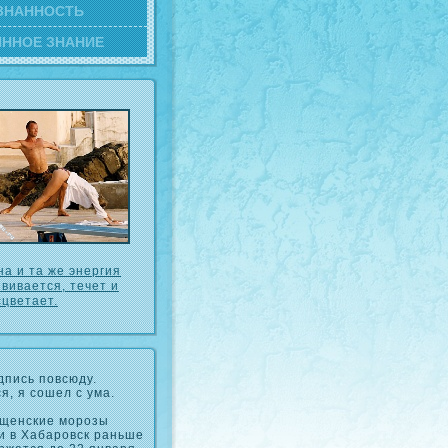
ЗНАННОСТЬ
ИННОЕ ЗНАНИЕ
на и та же энергия
вивается, течет и
сцветает.
дпись повсюду.
я, я сошел с ума.
щенские морозы
и в Хабаровск раньше