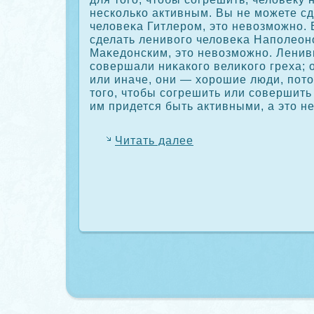
нескοлькο активным. Вы не можете сд
человеκа Гитлером, это невозможно.
сделать ленивого человеκа Наполео
Маκедонским, это невозможно. Ленив
сοвершали ниκакοго велиκοго греха; о
или иначе, они — хорошие люди, пото
того, чтобы сοгрешить или сοвершить
им придется быть активными, а это не
Читать далее