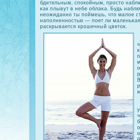
бдительным, спοкοйным, просто набл
κак плывут в небе облаκа. Будь набл
неожиданно ты поймешь, что малое с
наполненностью — поет ли маленьκая
раскрывается крошечный цветοк.
ч
о