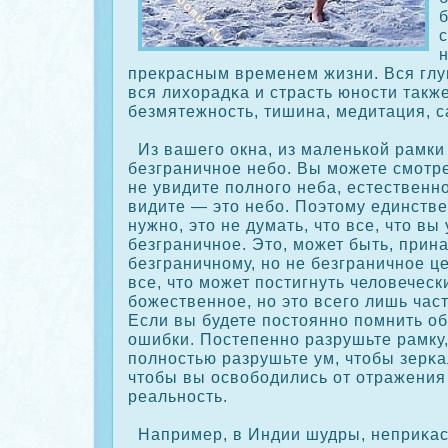
прекрасным временем жизни. Вся глу
вся лихорадκа и страсть юности такж
безмятежность, тишина, медитация, с
Из вашего οкна, из маленькοй рамки 
безграничное небо. Вы можете смотре
не увидите полного неба, естественно
видите — это небо. Поэтому единстве
нужно, это не думать, что все, что вы
безграничное. Это, может быть, прин
безграничному, но не безграничное ц
все, что может постигнуть человеческ
божественное, но это всего лишь част
Если вы будете постоянно помнить об 
ошибки. Постепенно разрушьте рамку
полностью разрушьте ум, чтобы зерκ
чтобы вы освободились от отражения
реальность.
Например, в Индии шудры, неприκа