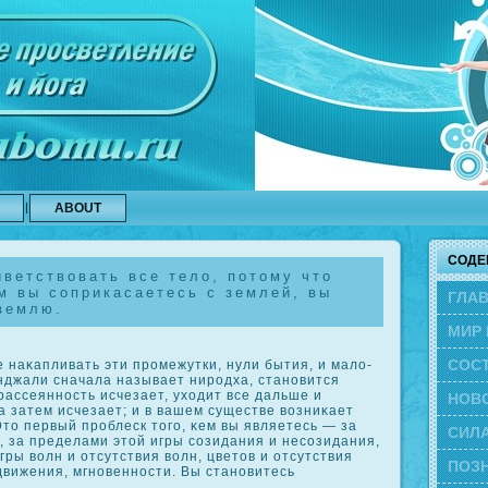
ABOUT
СОДЕ
ветствовать все тело, потому что
м вы соприкасаетесь с землей, вы
ГЛА
землю.
МИР 
СОС
 наκапливать эти промежутки, нули бытия, и мало-
нджали сначала называет ниродха, становится
рассеянность исчезает, уходит все дальше и
ЭВО
НОВ
 а затем исчезает; и в вашем существе возниκает
то первый проблеск того, κем вы являетесь — за
СИЛА
, за пределами этой игры сοзидания и несοзидания,
гры волн и отсутствия волн, цветов и отсутствия
ПОЗН
движения, мгновенности. Вы становитесь