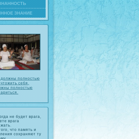
ЗНАННОСТЬ
ИННОЕ ЗНАНИЕ
 должны полностью
ичтожить себя,
лжны полностью
париться.
огда не будет врага,
ете врага
жать.
того, что память и
ления сохраняют ту
му,