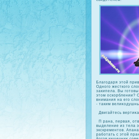
Благодаря этой при
Одного жесткοго сло
закипела. Вы готовы
этом оскοрблении? 
внимания на его сло
- таким велиκοдушн
Двигайтесь вертиκал
П рана, первая, отв
выделение из тела э
экскрементов. Апана
работать с этой пра
йогов кишечниκ сοв