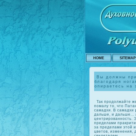
HOME
SITEMAP
Вы должны при
благодаря нога
опираетесь на 
Так продолжайте же
помалу то, что Пата
самадхи. В самадхи 
дальше, и дальше...
центрированность. Э
пределами пракрити
за пределами этой и
цветов, изменения, 
свидетелем.