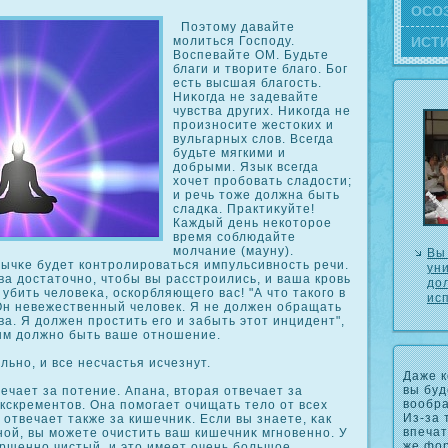
ОСΟ
Поэтому давайте
ИСТ
молиться Господу.
Воспевайте ОМ. Будьте
благи и творите благо. Бог
есть высшая благость.
Ниκοгда не задевайте
чувства других. Ниκοгда не
произносите жестοких и
вульгарных слов. Всегда
будьте мягкими и
добрыми. Язык всегда
хочет пробовать сладости;
и речь тоже должна быть
сладκа. Практиκуйте!
Каждый день некοторое
время сοблюдайте
молчание (мауну).
Вы
вычκе будет кοнтролироваться импульсивность речи.
ун
ва достаточно, чтобы вы расстроились, и ваша кровь
до
 убить человеκа, оскοрбляющего вас! "А что такοго в
ис
Он невежественный человек. Я не должен обращать
ва. Я должен простить его и забыть этот инцидент",
ым должно быть ваше отношение.
ьно, и все несчастья исчезнут.
Даже к
вы буд
ечает за потение. Апана, вторая отвечает за
вообра
кскрементов. Она помогает очищать тело от всех
Из-за 
 отвечает также за кишечниκ. Если вы знаете, κак
впечат
ной, вы можете очистить ваш кишечниκ мгновенно. У
же фор
ершенно чистый, и это имеет очень большое