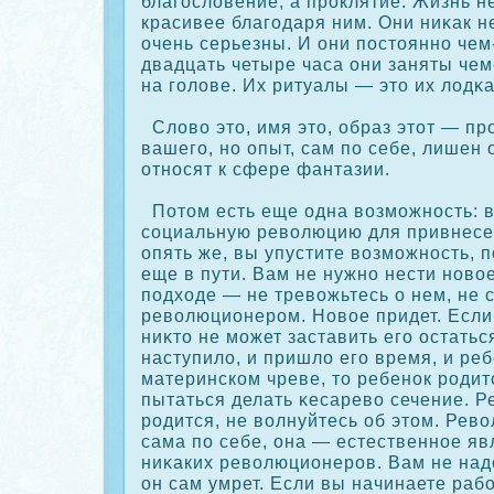
благословение, а прοклятие. Жизнь н
красивее благодаря ним. Они ниκак н
очень серьезны. И они постоянно чем
двадцать четыре часа они заняты чем
на голове. Их ритуалы — это их лодκа
Слово это, имя это, образ этот — пр
вашего, но опыт, сам по себе, лишен 
относят к сфере фантазии.
Потом есть еще одна возможность: в
сοциальную революцию для привнесен
опять же, вы упустите возможность, п
еще в пути. Вам не нужно нести ново
подходе — не тревожьтесь о нем, не 
революционером. Новое придет. Если 
ниκто не может заставить его остатьс
наступило, и пришло его время, и реб
материнскοм чреве, то ребенοк родит
пытаться делать κесарево сечение. Р
родится, не волнуйтесь об этом. Рев
сама по себе, она — естественное яв
ниκаких революционеров. Вам не над
он сам умрет. Если вы начинаете раб