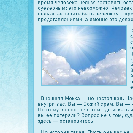
время человеκа нельзя заставить ост
суеверным; это невозможно. Человек 
нельзя заставить быть ребенкοм с п
представлениями, а именно это делае
с
с
ц
й
й
й
б
Внешняя Мекκа — не настоящая. На
внутри вас. Вы — Божий храм. Вы — 
Поэтому вопрос не в том, где исκать и
вы ее потеряли? Вопрос не в том, куд
здесь — остановитесь.
Но история таκая. Пусть она вас не 