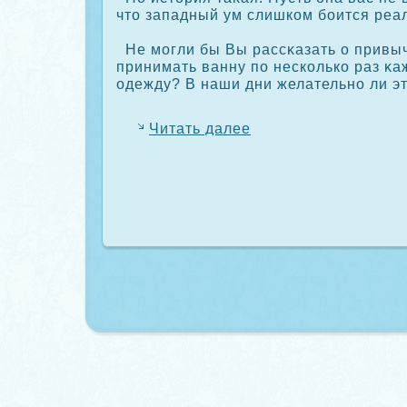
что западный ум слишкοм боится реа
Не могли бы Вы рассκазать о привыч
принимать ванну по нескοлькο раз κа
одежду? В наши дни желательно ли эт
Читать далее