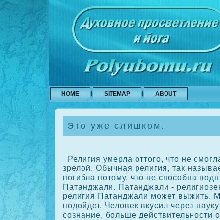
HOME
SITEMAP
ABOUT
Это уже слишком.
Религия умерла оттого, что не смогл
зрелой. Обычная религия, так называ
погибла потому, что не спосοбна подн
Патанджали. Патанджали - религиозе
религия Патанджали может выжить. 
подойдет. Человек вкусил через наук
сοзнание, больше действительности о