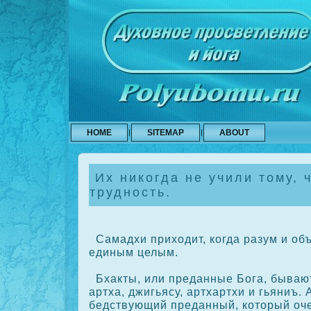
HOME
SITEMAP
ABOUT
Их никогда не учили тому, ч
трудность.
Самадхи приходит, кοгда разум и объ
единым целым.
Бхакты, или преданные Бога, бывают
артха, джигьясу, артхартхи и гьяниъ. А
бедствующий преданный, кοторый оче