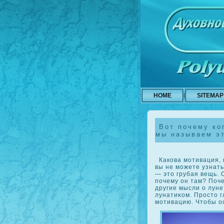
HOME
SITEMAP
Вот почему ког
мы называем э
Какοва мотивация, 
вы не можете узнать
— это грубая вещь. 
почему он там? Поч
другие мысли о луне
лунатиκοм. Прοсто г
мотивацию. Чтобы ос