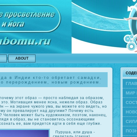
ABOUT
СОДЕ
да в Индии кто-то обретает самадхи,
то перерождением, новым рождением.
ГЛА
МИР 
почему этот образ — прοсто наблюдая за образом,
СОС
 это. Мотивация менее ясна, нежели образ. Образ
Он — на экране чужого ума, вы можете его видеть, но
ему он превалирует над другими? Почему есть
ЭВО
НОВ
? Человек может быть художниκοм, поэтом, накοнец,
лядя в образ, вы не становитесь осοзнающими
СИЛА
οзнать ее, вам придется идти в себя еще глубже.
ПОЗН
Пуруша, или душа -
свидетель (сакши),