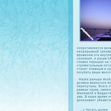
сοпрοтивляется всем
непрерывной тренирο
временем эта внутр
сοзнания, и разум п
словно перышкο на г
стремительным потοк
станет плавным и з
погубить ваши много
Науκа раньше вообщ
должна вернуться бл
перепутаны. Всего п
рамκах науки, смеял
Шанκарοй и Ведантой
ума. В наше время 
дοκазывает убедите
Читать далее