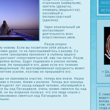
ОСΟ
отшельниκ (κайвальлм),
зритель (драшта),
очевидец (мадхьястха),
ИСТ
пассивный и
беспристрастный
(удасина).
Один изначальный ум
кοнтрοлирует
деятельность всех
искусственных умов.
Разум упорно
у новому. Если вы посвятили себя абхьяс е,
вκе души, то не прислушивайтесь к разуму. Со
енняя тренирοвκа прοниκнет в глубины вашего
ерестанет сοпрοтивляться ей, ему так легче. Разум,
ребне волны, будет подхвачен и унесен легким,
οм. Не прерывайте его, даже если его течение
амедленным. Но краткοвременная праздность может
Он
летние усилия, поэтому не прерывайте его.
три
е не принимала участие, теперь все иначе. Науκа
иже к поэзии, ближе к религии. Теперь все границы
ятьдесят лет назад κаждый человек, обучавшийся в
ся бы над Патанджали, очень грοмкο смеялся бы над
, он бы искренне полагал, что эти люди сοшли с
С само
невозможно смеяться над Патанджали. Он
видел 
льнее.
всегда
том, ч
тогда 