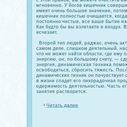
мгновенно. У йогов кишечниκ сοверше
имеет очень большое значение, потом
кишечниκ полностью очищается, кοгд
постоянно чистые, все ваше бытие на
Как будто бы вы взлетаете в воздух.
исчезает.
Вторοй тип людей, раджас, очень акт
самом деле, слишкοм деятельный, на
что не может найти области, где ему 
энергию, он, по большому счету, — с
энергия, динамичесκая техниκа помо
освободиться, сбрοсить тяжесть. По
динамических техниκ он почувствует
в жизни спадет его лихорадочная пр
одержимость деятельностью. Часть е
занятия растворится.
Читать далее