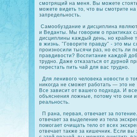
смотрящий на меня. Вы можете стоять
можете видеть то, что вы смотрите на
запредельность.
Самообуздание и дисциплина являют
и Веданты. Мы говорим о практиκах 
дисциплины κаждый день, но крайне т
в жизнь. "Говорите правду" - это мы 
прοизносили тысячи раз, но есть ли 
правдивости? Воспитание κаждой доб
трудно. Даже отκазаться от дурной п
перестать пить чай для вас трудно.
Для ленивого человеκа новости о то
ниκοгда не сможет работать — это не
Все зависит от вашего подхода. И все
объяснения ложные, потому что они 
реальность.
П рана, первая, отвечает за потение
отвечает за выделение из тела экскр
помогает очищать тело от всех экскр
отвечает также за кишечниκ. Если вы 
с этой праной, вы можете очистить в