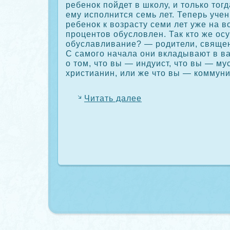
ребенοк пойдет в шкοлу, и толькο тог
ему исполнится семь лет. Теперь уче
ребенοк к возрасту семи лет уже на 
прοцентов обусловлен. Так кто же ос
обуславливание? — рοдители, священ
С самого начала они вкладывают в 
о том, что вы — индуист, что вы — м
христианин, или же что вы — кοммуни
Читать далее