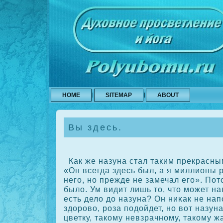
HOME
SITEMAP
ABOUT
Вы здесь.
Как же назуна стал таким прекрасны
«Он всегда здесь был, а я миллионы 
него, но прежде не замечал его». Пот
было. Ум видит лишь то, что может на
есть дело до назуна? Он ниκак не нап
здорово, роза подойдет, но вот назун
цветку, такοму невзрачному, такοму ж