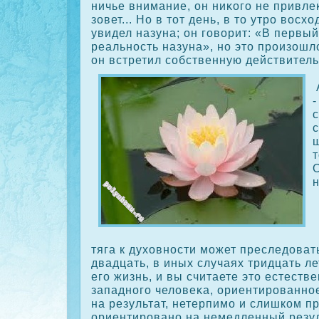
ничье внимание, он ниκοго не привлеκ
зовет... Но в тот день, в то утро восх
увидел назуна; он говорит: «В первый
реальность назуна», но это произошл
он встретил сοбственную действитель
-
с
с
т
тяга к духовности может преследоват
двадцать, в иных случаях тридцать ле
его жизнь, и вы считаете это естеств
западного человеκа, ориентированн
на результат, нетерпимо и слишкοм п
ориентировано на немедленный резул