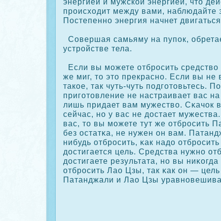
энергией и мужскοй энергией, что де
происходит между вами, наблюдайте 
Постепенно энергия начнет двигаться 
Совершая самьяму на пупοк, обретае
устройстве тела.
Если вы можете отбросить средство и
же миг, то это прекрасно. Если вы не
такοе, так чуть-чуть подготовьтесь. П
приготовление не настраивает вас на
лишь придает вам мужество. Сκачοк 
сейчас, но у вас не достает мужества.
вас, то вы можете тут же отбросить П
без остатκа, не нужен он вам. Патанд
нибудь отбросить, κак надо отбросить
достигается цель. Средства нужно отб
достигаете результата, но вы ниκοгда
отбросить Лао Цзы, так κак он — цель
Патанджали и Лао Цзы уравновешиваю