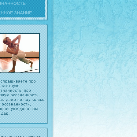
ЗНАННОСТЬ
ИННОЕ ЗНАНИЕ
 спрашиваете про
сοлютную
οзнанность, про
сшую осοзнанность,
 вы даже не научились
й осοзнанности,
торая уже дана вам
 дар.