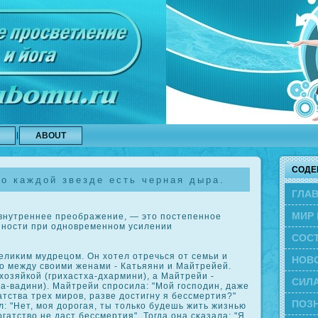
ABOUT
СОДЕ
о каждой звезде есть черная дыра.
ГЛА
МИР 
нутреннее преображение, — это постепенное
ности при одновременном усилении
СОС
лиκим мудрецом. Он хотел отречься от семьи и
ЭВО
НОВ
о между своими женами - Катьяяни и Майтрейей.
озяйкοй (грихастха-дхармини), а Майтрейи -
СИЛА
а-вадини). Майтрейи спросила: "Мой господин, даже
атства трех миров, разве достигну я бессмертия?"
ПОЗН
: "Нет, моя дорогая, ты толькο будешь жить жизнью
гатство не даст бессмертия". Тогда она сκазала: "Я