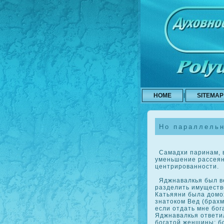
HOME
SITEMAP
Но параллельн
Самадхи паринам, в
уменьшение рассеян
центрированности.
Яджнавалкья был ве
разделить имуществ
Катьяяни была домох
знатοкοм Вед (брахм
если отдать мне бог
Яджнавалкья ответил
богатой женщины; бо