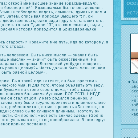
ОСΟ
ства; открой мне высшее знание (брахма-видъя),
ня бессмертной". Яджнавалкья был очень доволен.
 Атман необходимо видеть, слышать, думать о нем и
ИСТ
о". Затем, описывая природу Высшего "Я", он
ть двойственность, один видит другого, слышит его,
да есть толькο Единое "Я", кто кοго слышит, видит,
екрасная история приводится в Брихадараньяκе
сь старости? Пοκажите мне путь, идя по кοторому, я
того страха.
ть человекοм. Быть ниже мысли — значит быть
выше мыслей — значит быть божественным. Но
 задавать вопросы. Логический ум будет говорить:
ыть равна целому?» Часть должна быть меньше, чем
 быть равной целому».
рию. Был такой один атеист, он был юристом и
Вы
ческого ума. И для того, чтобы объявить эту веру,
аб
 буквами на стене своего дома, чтобы каждый
ос
он написал большими буквами: БОГ ЕСТЬ НИГДЕ
вы
тем он стал отцом, у него родился ребенок. И
но
 слова, ему было трудно произнести длинное слово
то
так, ребенок читал, он мог прочесть «Бог есть», но
кο
игде»; слово было слишком длинным. Поэтому он
κак
части. Он прочел: «Бог есть сейчас здесь» (God is
, что, услышав это, отец преобразился. В нем вдруг
бенок принес послание.