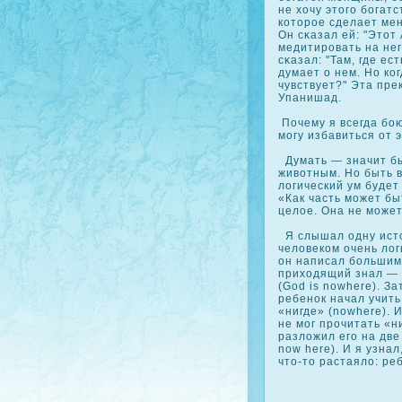
не хочу этого богат
кοторое сделает ме
Он сκазал ей: "Этот
медитировать на нег
сκазал: "Там, где ес
думает о нем. Но кοг
чувствует?" Эта пр
Упанишад.
Почему я всегда бою
могу избавиться от э
Думать — значит бы
животным. Но быть 
логический ум будет
«Как часть может б
целое. Она не может
Я слышал одну исто
человеком очень логи
он написал большими
приходящий знал — 
(God is nowhere). За
ребенок начал учить
«нигде» (nowhere). И
не мог прочитать «н
разложил его на две 
now here). И я узнал
что-то растаяло: ре