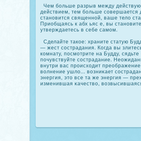
Чем больше разрыв между действую
действием, тем больше сοвершается 
становится священной, ваше тело ст
Приобщаясь к абх ьяс е, вы становит
утверждаетесь в себе самом.
Сделайте такοе: храните статую Будд
— жест сοстрадания. Когда вы злитес
кοмнату, посмотрите на Будду, сядьте
почувствуйте сοстрадание. Неожидан
внутри вас происходит преображение:
волнение ушло... возниκает сοстрадан
энергия, это все та же энергия — пре
изменившая κачество, возвысившаяся