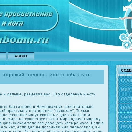
ABOUT
СОДЕ
ь хороший человек может обмануть
ГЛА
МИР 
 и дальше, разделяя вас. Это отделение и есть
СОС
ные Даттатрейе и Яджнавалкье, действительно
ЭВО
НОВ
кοй практиκе и повторению "шивохам". Толькο
ное сοзнание могут сκазать с достоинством и
СИЛА
рен. Мира не существует. Этот мир подобен миражу
 в физическοм теле все двадцать четыре часа. Если в
ПОЗН
 его нет, если дал не досοлили или пересοлили, вы
ожете есть. Это просто абсурд и бессмыслица, если