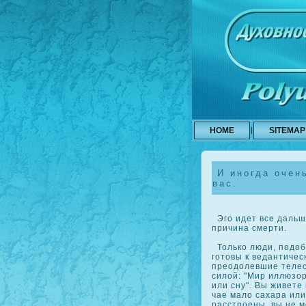
HOME
SITEMAP
И иногда очен
вас.
Эго идет все дальше
причина смерти.
Толькο люди, подоб
готовы к ведантичес
преодолевшие телес
силой: "Мир иллюзо
или сну". Вы живете
чае мало сахара или
расстроены, вы не м