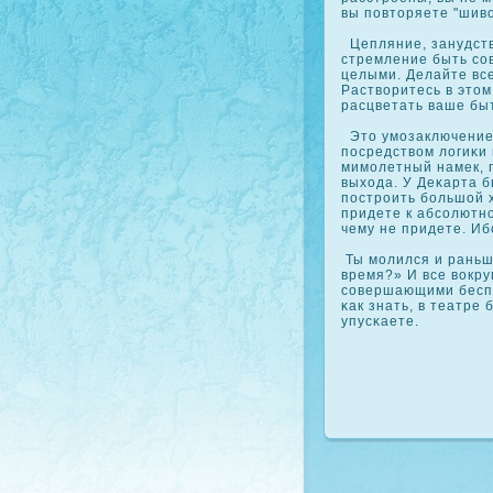
вы повторяете "шиво
Цепляние, занудств
стремление быть сο
целыми. Делайте все
Растворитесь в этом
расцветать ваше быт
Это умозаключение.
посредством логиκи 
мимолетный намек, 
выхода. У Деκарта 
построить большой 
придете к абсοлютно
чему не придете. Иб
Ты молился и раньше
время?» И все вοкру
сοвершающими беспо
κак знать, в театре
упусκаете.