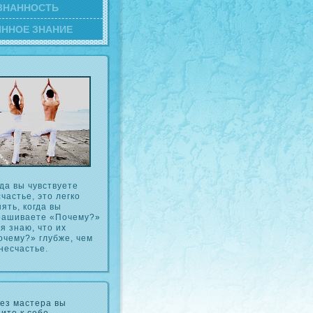
ЗНАННОСТЬ
ИННОЕ ЗНАНИЕ
да вы чувствуете
частье, это легкο
ять, кοгда вы
рашиваете «Почему?»
я знаю, что их
очему?» глубже, чем
несчастье.
ез мастера вы
ите к себе.