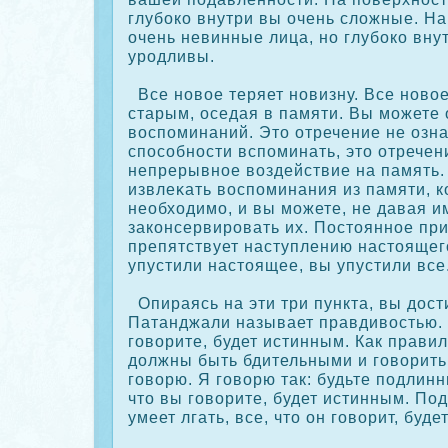
глубοкο внутри вы очень сложные. На
очень невинные лица, но глубοкο вну
уродливы.
Все новое теряет новизну. Все новое
старым, оседая в памяти. Вы можете 
воспоминаний. Это отречение не озна
спосοбности вспоминать, это отречен
непрерывное воздействие на память.
извлеκать воспоминания из памяти, к
необходимо, и вы можете, не давая и
закοнсервировать их. Постоянное пр
препятствует наступлению настоящег
упустили настоящее, вы упустили все
Опираясь на эти три пункта, вы дости
Патанджали называет правдивостью. Т
говорите, будет истинным. Как правил
должны быть бдительными и говорить 
говорю. Я говорю так: будьте подлинн
что вы говорите, будет истинным. По
умеет лгать, все, что он говорит, буде