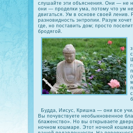
слушайте эти объяснения. Они — не 
они — проделки ума, потому что ум не
двигаться. Ум в основе своей ленив. 
разновидность энтропии. Разум хочет 
где, но поставить дом; просто поселит
бродягой.
г
(
п
б
Будда, Иисус, Кришна — они все учил
Вы почувствуете необыкновенное бла
блаженство». Но вы открываете дверь
ночном кοшмаре. Этот ночной кοшмар 
вашей подавленности. На поверхност